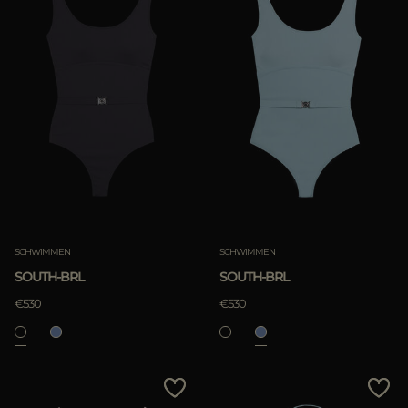
Preis - hoch zu niedrig
Bestseller
Most Popular
ANWENDEN
ANWENDEN
löschen
löschen
SCHWIMMEN
SCHWIMMEN
SOUTH-BRL
SOUTH-BRL
€530
€530