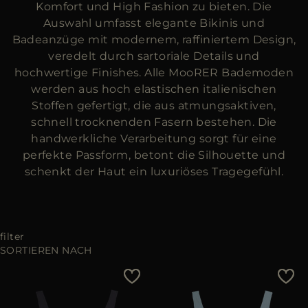
ES
Komfort und High Fashion zu bieten. Die
WEITERE LÄNDER
Auswahl umfasst elegante Bikinis und
Badeanzüge mit modernem, raffiniertem Design,
veredelt durch sartoriale Details und
hochwertige Finishes. Alle MooRER Bademoden
werden aus hoch elastischen italienischen
Stoffen gefertigt, die aus atmungsaktiven,
schnell trocknenden Fasern bestehen. Die
handwerkliche Verarbeitung sorgt für eine
perfekte Passform, betont die Silhouette und
schenkt der Haut ein luxuriöses Tragegefühl.
filter
SORTIEREN NACH
Preis - niedrig zu hoch