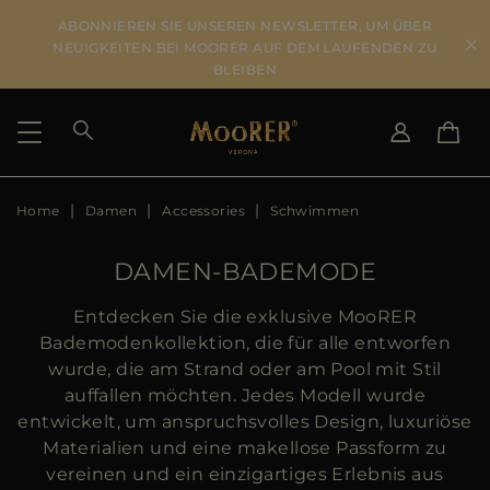
ABONNIEREN SIE UNSEREN NEWSLETTER, UM ÜBER
NEUIGKEITEN BEI MOORER AUF DEM LAUFENDEN ZU
BLEIBEN
Home
Damen
Accessories
Schwimmen
LIEFERLAND
SPRACHE WÄHLEN
ERGEBNISSE ANSEHEN
IT
EN
DAMEN-BADEMODE
DE
US
Entdecken Sie die exklusive MooRER
JP
Bademodenkollektion, die für alle entworfen
AU
wurde, die am Strand oder am Pool mit Stil
DK
auffallen möchten. Jedes Modell wurde
FR
entwickelt, um anspruchsvolles Design, luxuriöse
GB
Materialien und eine makellose Passform zu
CA
vereinen und ein einzigartiges Erlebnis aus