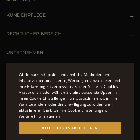
KUNDENPFLEGE
Kontaktiere uns
+39 (02) 812 609 47
RECHTLICHER BEREICH
Bestellungen & Zahlungen
Lieferung
Datenschutz-Bestimmungen
Rücksendung und Umtausch
Cookie Policy
UNTERNEHMEN
Terms & Bedingungen
Boutiquen
Newsletter
Erklärung zur Barrierefreiheit
MÄNTEL UND JACKEN
Wir benutzen Cookies und ähnliche Methoden um
Inhalte zu personalisieren, Werbungen anzupassen und
Daunenjacke Herren Schwarz
ihre Erfahrung zu verbessern. Klicken Sie ‚Alle Cookies
ENGLISH
Jacken Damen
Akzeptieren‘ oder wählen Sie eine passende Option in
FOLGEN SIE UNS
ihren Cookie Einstellungen, um zuzustimmen. Um ihre
ITALIAN
Bomberjacke Leder
Wahl zu ändern oder die Einwilligung zu widerrufen,
Langer Steppmantel
FRENCH
aktualisieren Sie bitte ihre Cookie Einstellungen.
Weitere Informationen
GERMAN
ALLE COOKIES AKZEPTIEREN
© 2022 – MOORER S.P.A – VIA XXV APRILE, 90 37014
CHINESE (SIMPLIFIED)
CASTELNUOVO DEL GARDA (VR) P.I./C.F.: