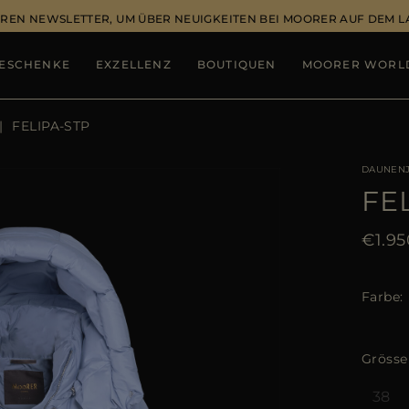
REN NEWSLETTER, UM ÜBER NEUIGKEITEN BEI MOORER AUF DEM 
ESCHENKE
EXZELLENZ
BOUTIQUEN
MOORER WORL
FELIPA-STP
DAUNEN
FE
€1.95
Farbe
Grösse
38