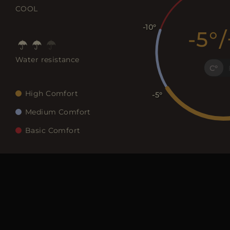
COOL
-10
-5
/
Water resistance
C
High Comfort
-5
Medium Comfort
Basic Comfort