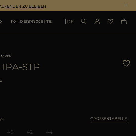
LAUFENDEN ZU BLEIBEN
DE
D
SONDERPROJEKTE
ERGEBNISSE ANSEHEN
JACKEN
LIPA-STP
0
GRÖSSENTABELLE
n
40
42
44