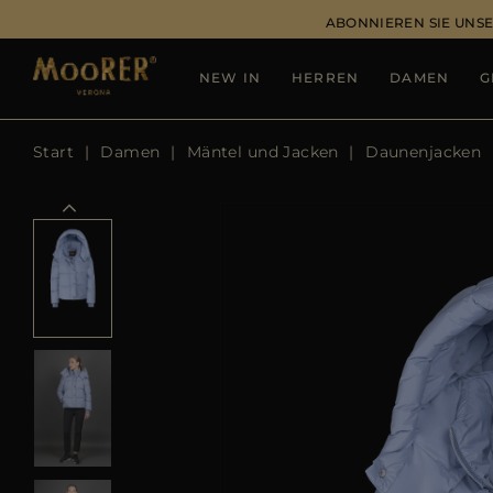
ABONNIEREN SIE UNSE
NEW IN
HERREN
DAMEN
G
Start
Damen
Mäntel und Jacken
Daunenjacken