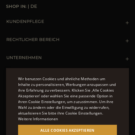
SHOP IN:
|
DE
KUNDENPFLEGE
Kontaktiere uns
+39 (02) 812 609 47
RECHTLICHER BEREICH
Bestellungen & Zahlungen
Lieferung
Datenschutz-Bestimmungen
Rücksendung und Umtausch
Cookie Policy
UNTERNEHMEN
Terms & Bedingungen
Boutiquen
Newsletter
Erklärung zur Barrierefreiheit
MÄNTEL UND JACKEN
Wir benutzen Cookies und ähnliche Methoden um
Inhalte zu personalisieren, Werbungen anzupassen und
Daunenjacke Herren Schwarz
ihre Erfahrung zu verbessern. Klicken Sie ‚Alle Cookies
ENGLISH
Jacken Damen
Akzeptieren‘ oder wählen Sie eine passende Option in
FOLGEN SIE UNS
ihren Cookie Einstellungen, um zuzustimmen. Um ihre
ITALIAN
Bomberjacke Leder
Wahl zu ändern oder die Einwilligung zu widerrufen,
Langer Steppmantel
FRENCH
aktualisieren Sie bitte ihre Cookie Einstellungen.
Weitere Informationen
GERMAN
ALLE COOKIES AKZEPTIEREN
© 2022 – MOORER S.P.A – VIA XXV APRILE, 90 37014
CHINESE (SIMPLIFIED)