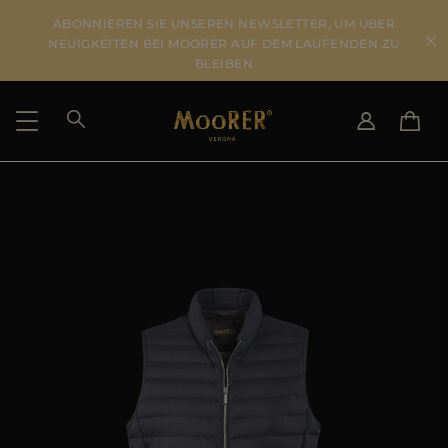
ABONNIEREN SIE UNSEREN NEWSLETTER, UM ÜBER
NEUIGKEITEN BEI MOORER AUF DEM LAUFENDEN ZU
BLEIBEN
LIEFERLAND
SPRACHE WÄHLEN
ERGEBNISSE ANSEHEN
IT
EN
DE
US
JP
AU
DK
FR
GB
CA