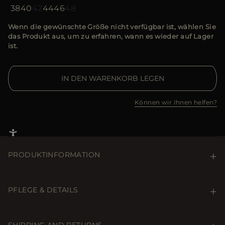
38
40
42
44
46
48
Wenn die gewünschte Größe nicht verfügbar ist, wählen Sie
das Produkt aus, um zu erfahren, wann es wieder auf Lager
ist.
IN DEN WARENKORB LEGEN
Können wir Ihnen helfen?
PRODUKTINFORMATION
Kurze Daunenweste der Linie Aqua (1 Schirm), gerader
Schnitt und unten leicht gerafft.
PFLEGE & DETAILS
Hergestellt aus ultraleichtem, daunendichtem, mattem
Stoff mit seidenähnlichem Aussehen und subtilen
Care & Details
Falten auf der Oberfläche, die dem Kleidungsstück
Nicht waschen. Nicht bleichen. Bügeln bei einer