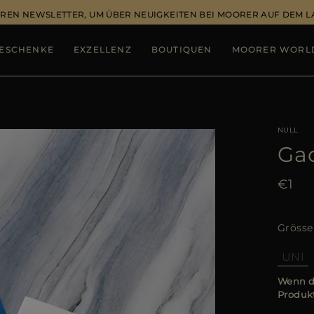
REN NEWSLETTER, UM ÜBER NEUIGKEITEN BEI MOORER AUF DEM 
ESCHENKE
EXZELLENZ
BOUTIQUEN
MOORER WORL
NULL
Ga
€1
Grösse
UNI
Wenn di
Produkt