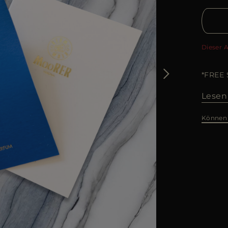
Dieser 
*FREE
Lesen
Können 