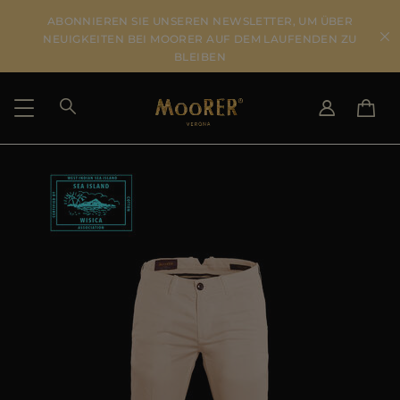
ABONNIEREN SIE UNSEREN NEWSLETTER, UM ÜBER
NEUIGKEITEN BEI MOORER AUF DEM LAUFENDEN ZU
BLEIBEN
LIEFERLAND
SPRACHE WÄHLEN
ERGEBNISSE ANSEHEN
IT
EN
DE
US
JP
AU
DK
FR
GB
CA