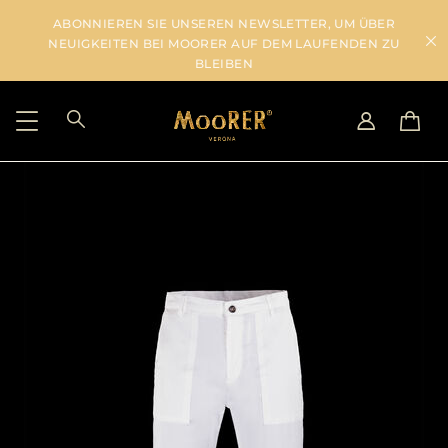
ABONNIEREN SIE UNSEREN NEWSLETTER, UM ÜBER
NEUIGKEITEN BEI MOORER AUF DEM LAUFENDEN ZU
BLEIBEN
LIEFERLAND
SPRACHE WÄHLEN
ERGEBNISSE ANSEHEN
IT
EN
DE
US
JP
AU
DK
FR
GB
CA