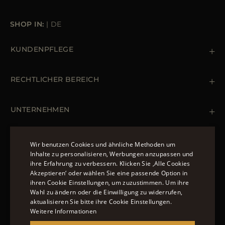
SHOP IN:
|
DE
KUNDENPFLEGE
Kontaktiere uns
+39 (02) 812 609 47
RECHTLICHER BEREICH
Bestellungen & Zahlungen
Lieferung
Datenschutz-Bestimmungen
Rücksendung und Umtausch
Cookie Policy
UNTERNEHMEN
Terms & Bedingungen
Boutiquen
Newsletter
Erklärung zur Barrierefreiheit
MÄNTEL UND JACKEN
Wir benutzen Cookies und ähnliche Methoden um
Inhalte zu personalisieren, Werbungen anzupassen und
Daunenjacke Herren Schwarz
ihre Erfahrung zu verbessern. Klicken Sie ‚Alle Cookies
ENGLISH
Jacken Damen
Akzeptieren‘ oder wählen Sie eine passende Option in
FOLGEN SIE UNS
ihren Cookie Einstellungen, um zuzustimmen. Um ihre
ITALIAN
Bomberjacke Leder
Wahl zu ändern oder die Einwilligung zu widerrufen,
Langer Steppmantel
FRENCH
aktualisieren Sie bitte ihre Cookie Einstellungen.
Weitere Informationen
GERMAN