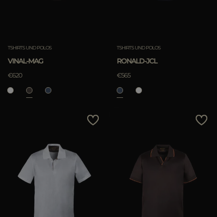
TSHIRTS UND POLOS
TSHIRTS UND POLOS
VINAL-MAG
RONALD-JCL
€620
€565