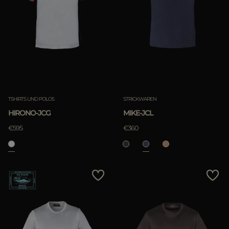
TSHIRTS UND POLOS
STRICKWAREN
HIRONO-JCG
MIKE-JCL
€595
€360