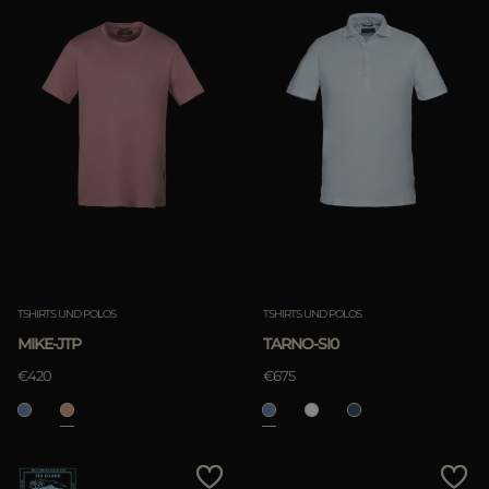
TSHIRTS UND POLOS
TSHIRTS UND POLOS
MIKE-JTP
TARNO-SI0
€420
€675