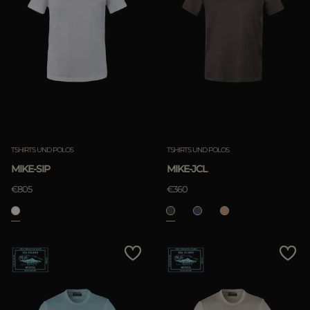
TSHIRTS UND POLOS
TSHIRTS UND POLOS
MIKE-SIP
MIKE-JCL
€805
€360