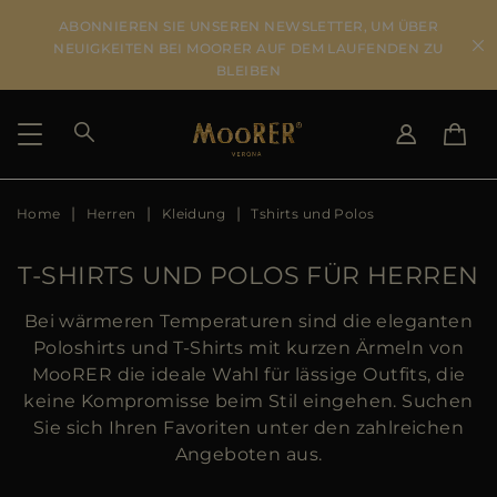
ABONNIEREN SIE UNSEREN NEWSLETTER, UM ÜBER
NEUIGKEITEN BEI MOORER AUF DEM LAUFENDEN ZU
BLEIBEN
Home
Herren
Kleidung
Tshirts und Polos
LIEFERLAND
SPRACHE WÄHLEN
ERGEBNISSE ANSEHEN
IT
EN
T-SHIRTS UND POLOS FÜR HERREN
DE
US
Bei wärmeren Temperaturen sind die eleganten
JP
Poloshirts und T-Shirts mit kurzen Ärmeln von
AU
MooRER die ideale Wahl für lässige Outfits, die
DK
keine Kompromisse beim Stil eingehen. Suchen
FR
Sie sich Ihren Favoriten unter den zahlreichen
GB
Angeboten aus.
CA