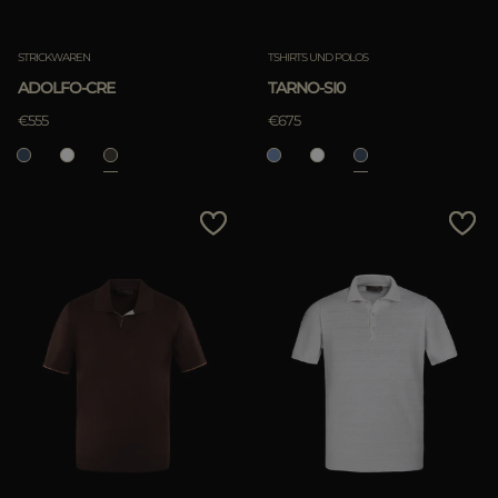
STRICKWAREN
TSHIRTS UND POLOS
ADOLFO-CRE
TARNO-SI0
€555
€675