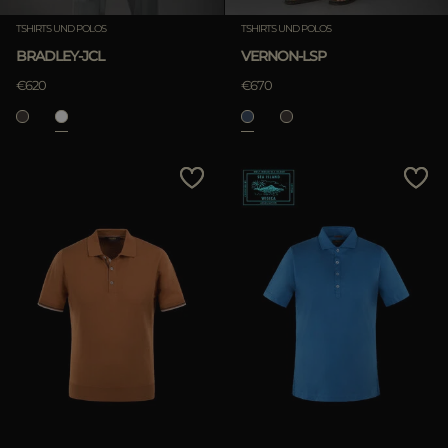
TSHIRTS UND POLOS
TSHIRTS UND POLOS
BRADLEY-JCL
VERNON-LSP
€620
€670