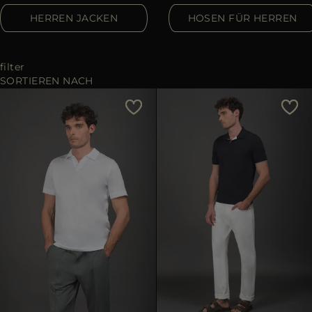
ES
HERREN JACKEN
HOSEN FÜR HERREN
WEITERE LÄNDER
filter
SORTIEREN NACH
Preis - niedrig zu hoch
Preis - hoch zu niedrig
Bestseller
Most Popular
ANWENDEN
ANWENDEN
löschen
löschen