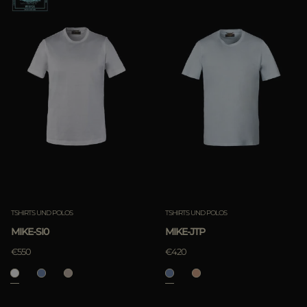
TSHIRTS UND POLOS
TSHIRTS UND POLOS
MIKE-SI0
MIKE-JTP
€550
€420