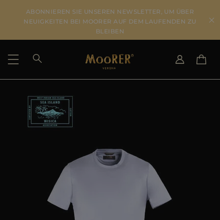
ABONNIEREN SIE UNSEREN NEWSLETTER, UM ÜBER
NEUIGKEITEN BEI MOORER AUF DEM LAUFENDEN ZU
BLEIBEN
LIEFERLAND
SPRACHE WÄHLEN
ERGEBNISSE ANSEHEN
IT
EN
DE
US
JP
AU
DK
FR
GB
CA