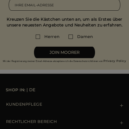
Halbarmärmel mit Ripsband-Details
Made in Italy
Ungetragene Ware können Sie innerhalb von 14
Tagen nach Erhalt original verpackt zurücksenden.
Kreuzen Sie die Kästchen unten an, um als Erstes über
Weitere Retoureninfo
unsere neuesten Angebote und Neuheiten zu erfahren.
Herren
Damen
JOIN MOORER
Privacy Policy
Mit der Registrierung meiner Email-Adresse akzeptiere ich die Datenschutzrichtlinien von
SHOP IN:
|
DE
KUNDENPFLEGE
Kontaktiere uns
+39 (02) 812 609 47
RECHTLICHER BEREICH
Bestellungen & Zahlungen