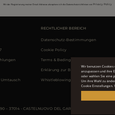
Privacy Policy
Mit der Registrierung meiner Email-Adresse akzeptiere ich die Datenschutzrichtlinien von
RECHTLICHER BEREICH
Datenschutz-Bestimmungen
7
Cookie Policy
ahlungen
Terms & Bedingungen
Wir benutzen Cookies 
Erklärung zur Barrierefreiheit
anzupassen und ihre Er
oder wählen Sie eine 
 Umtausch
Whistleblowing
Um ihre Wahl zu ändern
Cookie Einstellungen.
 90 – 37014 - CASTELNUOVO DEL GARDA (VR) - P.I./C.F.: IT02