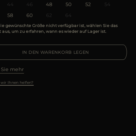
44
46
48
50
52
54
58
60
62
64
e gewünschte Größe nicht verfügbar ist, wählen Sie das
 aus, um zu erfahren, wann es wieder auf Lager ist.
IN DEN WARENKORB LEGEN
 Sie mehr
wir Ihnen helfen?