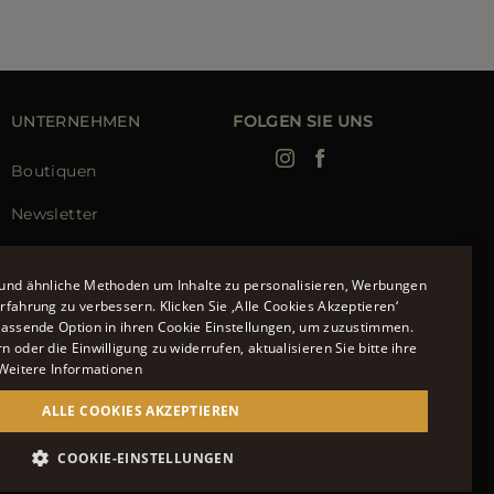
UNTERNEHMEN
FOLGEN SIE UNS
Boutiquen
Newsletter
und ähnliche Methoden um Inhalte zu personalisieren, Werbungen
fahrung zu verbessern. Klicken Sie ‚Alle Cookies Akzeptieren‘
passende Option in ihren Cookie Einstellungen, um zuzustimmen.
ENGLISH
 oder die Einwilligung zu widerrufen, aktualisieren Sie bitte ihre
Weitere Informationen
ITALIAN
FRENCH
ALLE COOKIES AKZEPTIEREN
GERMAN
COOKIE-EINSTELLUNGEN
951700232 - ISCR. REG. IMPRESE VR-297581
CHINESE (SIMPLIFIED)