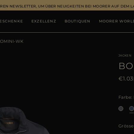
REN NEWSLETTER, UM ÜBER NEUIGKEITEN BEI MOORER AUF DEM 
ESCHENKE
EXZELLENZ
BOUTIQUEN
MOORER WORL
OMINI-WK
JACKEN
BO
€1.03
Farbe
Grösse