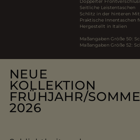
Doppelter Frontverschlus
Seitliche Leistentaschen
Schlitz in der hinteren Mit
Praktische Innentaschen
Hergestellt in Italien
Maßangaben Größe 50: Sch
Maßangaben Größe 52: Sch
NEUE
KOLLEKTION
FRÜHJAHR/SOMM
2026