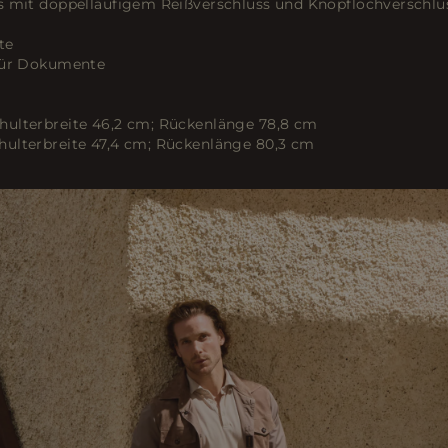
s mit doppelläufigem Reißverschluss und Knopflochverschl
te
 für Dokumente
ulterbreite 46,2 cm; Rückenlänge 78,8 cm
ulterbreite 47,4 cm; Rückenlänge 80,3 cm
ER