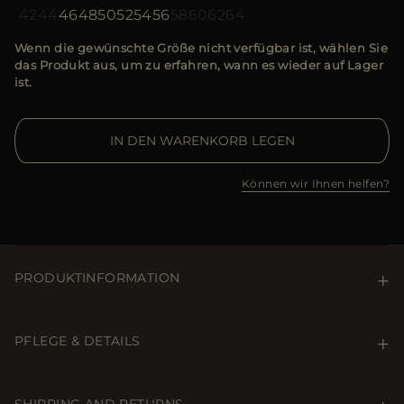
42
44
46
48
50
52
54
56
58
60
62
64
Wenn die gewünschte Größe nicht verfügbar ist, wählen Sie
das Produkt aus, um zu erfahren, wann es wieder auf Lager
ist.
IN DEN WARENKORB LEGEN
Können wir Ihnen helfen?
PRODUKTINFORMATION
Glatte, gefütterte Weste mit synthetischer
Daunenfüllung. Hergestellt aus einem Seidenstoff, der
PFLEGE & DETAILS
mit einem hochwertigen Material kombiniert ist: Sea
Island Baumwolle, die kostbarste Baumwolle der Welt,
Care & Details
ein Garn mit außergewöhnlichen Eigenschaften. Diese
Nicht waschen. Nicht bleichen. Bei maximal 110 °C