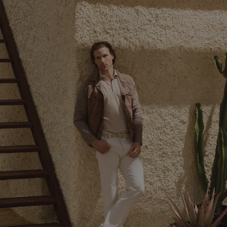
+19
+16
+5
/
+16
+1
C
F
+5
High Comfort
Medium Comfort
Basic Comfort