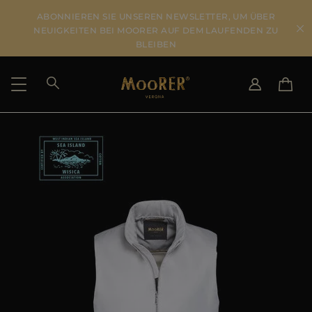
ABONNIEREN SIE UNSEREN NEWSLETTER, UM ÜBER
NEUIGKEITEN BEI MOORER AUF DEM LAUFENDEN ZU
BLEIBEN
LIEFERLAND
SPRACHE WÄHLEN
ERGEBNISSE ANSEHEN
IT
EN
DE
US
JP
AU
DK
FR
GB
CA