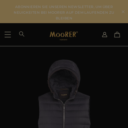
ABONNIEREN SIE UNSEREN NEWSLETTER, UM ÜBER
NEUIGKEITEN BEI MOORER AUF DEM LAUFENDEN ZU
BLEIBEN
LIEFERLAND
SPRACHE WÄHLEN
ERGEBNISSE ANSEHEN
IT
EN
DE
US
JP
AU
DK
FR
GB
CA