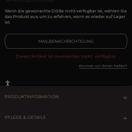
46
48
50
52
54
56
58
60
Wenn die gewünschte Größe nicht verfügbar ist, wählen Sie
das Produkt aus, um zu erfahren, wann es wieder auf Lager
ist.
MAILBENACHRICHTIGUNG
Dieser Artikel ist momentan nicht verfügbar
Können wir Ihnen helfen?
PRODUKTINFORMATION
Kapuzenweste der Linie Acqua (1 Schirm), Boudin-
Steppung mit Federn und gefertigt aus ultraleichtem,
PFLEGE & DETAILS
mattem, daunendichtem technischem Gewebe,
kombiniert mit Teilen aus Baumwollmischgewebe in
Care & Details