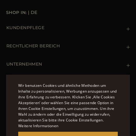
SHOP IN:
|
DE
KUNDENPFLEGE
Kontaktiere uns
+39 (02) 812 609 47
RECHTLICHER BEREICH
Bestellungen & Zahlungen
Lieferung
Datenschutz-Bestimmungen
Rücksendung und Umtausch
Cookie Policy
UNTERNEHMEN
Terms & Bedingungen
Boutiquen
Newsletter
Erklärung zur Barrierefreiheit
MÄNTEL UND JACKEN
Wir benutzen Cookies und ähnliche Methoden um
Inhalte zu personalisieren, Werbungen anzupassen und
Daunenjacke Herren Schwarz
ihre Erfahrung zu verbessern. Klicken Sie ‚Alle Cookies
ENGLISH
Jacken Damen
Akzeptieren‘ oder wählen Sie eine passende Option in
FOLGEN SIE UNS
ihren Cookie Einstellungen, um zuzustimmen. Um ihre
ITALIAN
Bomberjacke Leder
Wahl zu ändern oder die Einwilligung zu widerrufen,
Langer Steppmantel
FRENCH
aktualisieren Sie bitte ihre Cookie Einstellungen.
Weitere Informationen
GERMAN