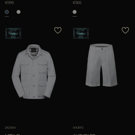
€995
€565
JACKEN
SHORTS