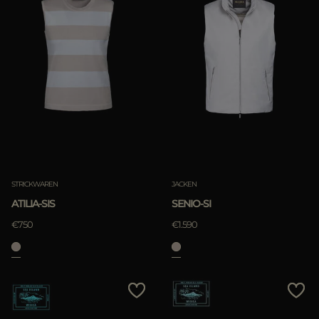
STRICKWAREN
JACKEN
ATILIA-SIS
SENIO-SI
€750
€1.590