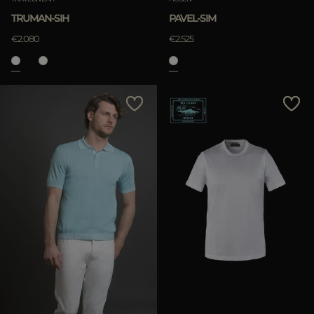
TRUMAN-SIH
PAVEL-SIM
€2.080
€2.525