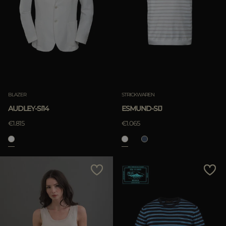
BLAZER
STRICKWAREN
AUDLEY-SI14
ESMUND-SIJ
€1.815
€1.065