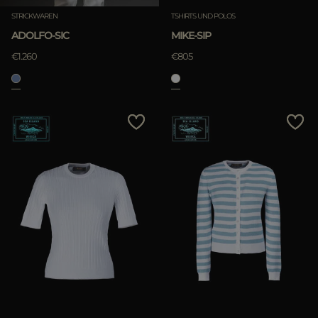
STRICKWAREN
TSHIRTS UND POLOS
ADOLFO-SIC
MIKE-SIP
€1.260
€805