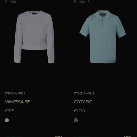
STRICKWAREN
STRICKWAREN
VANESSA-SI5
COTY-SIC
€865
€1.270