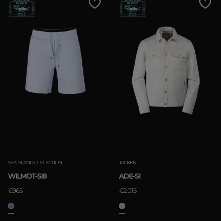
SEA ISLAND COLLECTION
JACKEN
WILMOT-SI8
ADE-SI
€965
€2.015