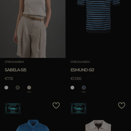
STRICKWAREN
STRICKWAREN
SABELA-SI5
ESMUND-SIJ
€735
€1.065