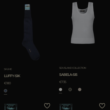
SEA ISLAND COLLECTION
SHUHE
SABELA-SI5
LUFFY-SIK
€735
€180