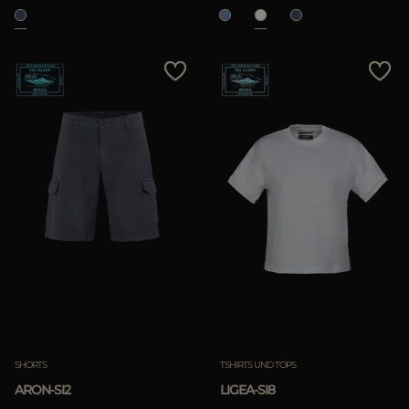
SHORTS
TSHIRTS UND TOPS
ARON-SI2
LIGEA-SI8