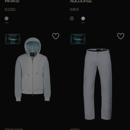
MITIA-SI
ALICUDI-SI2
€2.250
€805
TRAVELWEAR
HOSEN