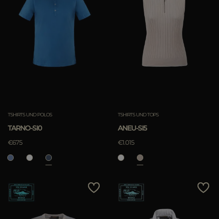
TSHIRTS UND POLOS
TSHIRTS UND TOPS
TARNO-SI0
ANEU-SI5
€675
€1.015