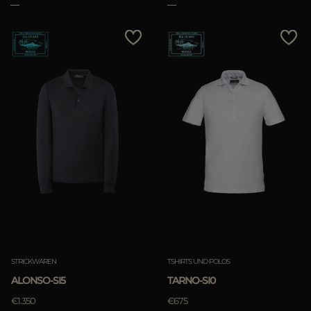
STRICKWAREN
TSHIRTS UND POLOS
ALONSO-SI5
TARNO-SI0
€1.350
€675