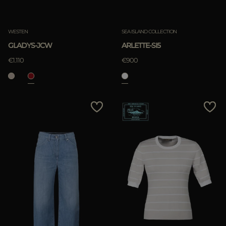
löschen
ANWENDEN
WESTEN
SEA ISLAND COLLECTION
löschen
GLADYS-JCW
ARLETTE-SI5
€1.110
€900