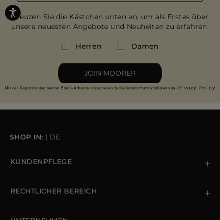
Kreuzen Sie die Kästchen unten an, um als Erstes über
unsere neuesten Angebote und Neuheiten zu erfahren.
Herren
Damen
JOIN MOORER
Privacy Policy
Mit der Registrierung meiner Email-Adresse akzeptiere ich die Datenschutzrichtlinien von
SHOP IN:
|
DE
KUNDENPFLEGE
Kontaktiere uns
+39 (02) 812 609 47
RECHTLICHER BEREICH
Bestellungen & Zahlungen
Lieferung
Datenschutz-Bestimmungen
Rücksendung und Umtausch
Cookie Policy