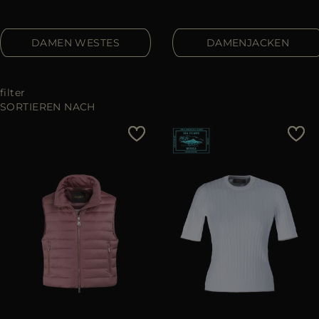
ES
WEITERE LÄNDER
DAMEN WESTES
DAMENJACKEN
filter
SORTIEREN NACH
Preis - niedrig zu hoch
Preis - hoch zu niedrig
Bestseller
Most Popular
ANWENDEN