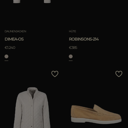
DAUNENJACKEN
HÜTE
DIMEA-OS
ROBINSONS-214
€1.240
€385