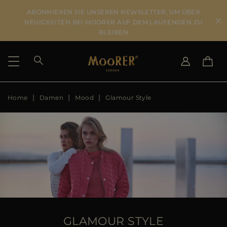
ABONNIEREN SIE UNSEREN NEWSLETTER, UM ÜBER
NEUIGKEITEN BEI MOORER AUF DEM LAUFENDEN ZU
BLEIBEN
Home
Damen
Mood
Glamour Style
LIEFERLAND
SPRACHE WÄHLEN
ERGEBNISSE ANSEHEN
IT
EN
DE
US
JP
AU
DK
FR
GB
CA
GLAMOUR STYLE