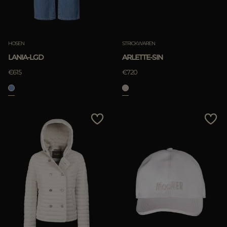
HOSEN
STRICKWAREN
LANIA-LGD
ARLETTE-SIN
€615
€720