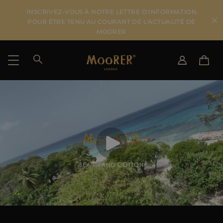
INSCRIVEZ-VOUS À NOTRE LETTRE D'INFORMATION
POUR ÊTRE TENU AU COURANT DE L'ACTUALITÉ DE
MOORER
PAYS DE LIVRAISON
CHANGER DE LANGUE
VOIR LES RÉSULTATS
IT
EN
DE
FR
US
JP
AU
DK
FR
GB
CA