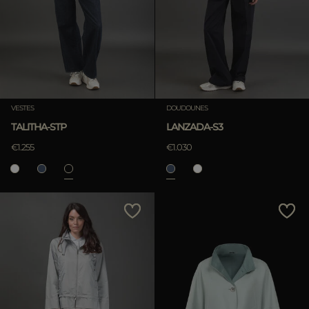
VESTES
DOUDOUNES
TALITHA-STP
LANZADA-S3
€1.255
€1.030