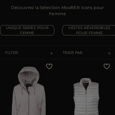
ES
Découvrez la Sélection MooRER Icons pour
PLUS DE PAYS
Femme
UNIQUE SERIES POUR
VESTES RÉVERSIBLES
FEMME
POUR FEMME
FILTER
TRIER PAR
Prix Croissant
Prix Décroissant
Les Plus Vendus
Les Plus Populaires