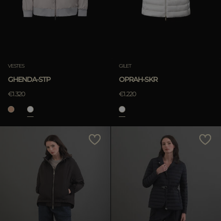
APPLIQUER
Annuler
VESTES
GILET
GHENDA-STP
OPRAH-SKR
APPLIQUER
€1.320
€1.220
Annuler