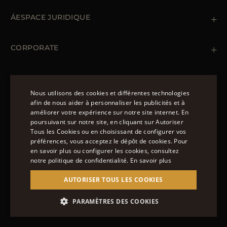
Contactez nous
+39 (02) 812 609 47
ÁESPACE JURIDIQUE
Commandes et paiements
Livraisomn
Gestion des données personnelles
Retours et échanges
Gestion des cookies
CORPORATE
Conditions générales de ventes
Points de vente
Newsletter
Déclaration d'accessibilité
MANTEAUX
Doudoune Longue Homme
Nous utilisons des cookies et différentes technologies
Manteaux Femme
afin de nous aider à personnaliser les publicités et à
Doudoune Hiver Homme
améliorer votre expérience sur notre site internet. En
NOUS SUIVRE
ENGLISH
Blouson Femme Hiver
poursuivant sur notre site, en cliquant sur Autoriser
Tous les Cookies ou en choisissant de configurer vos
ITALIAN
préférences, vous acceptez le dépôt de cookies. Pour
FRENCH
en savoir plus ou configurer les cookies, consultez
notre politique de confidentialité.
En savoir plus
GERMAN
© 2022 – MOORER S.P.A – VIA XXV APRILE, 90 37014
AUTORISER TOUS LES COOKIES
CASTELNUOVO DEL GARDA (VR) P.I./C.F.:
CHINESE (SIMPLIFIED)
IT02951700232 ISCR. REG. IMPRESE VR-297581
SPANISH
PARAMÈTRES DES COOKIES
SITE MANAGED BY THE LEVEL GROUP S.R.L