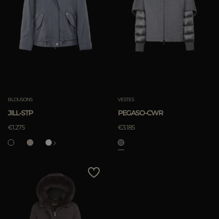
BLOUSONS
VESTES
JILL-STP
PEGASO-CWR
€1.275
€3.185