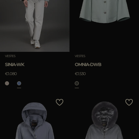
VESTES
VESTES
SINIA-WK
OMNIA-DWB
€1.080
€1.530