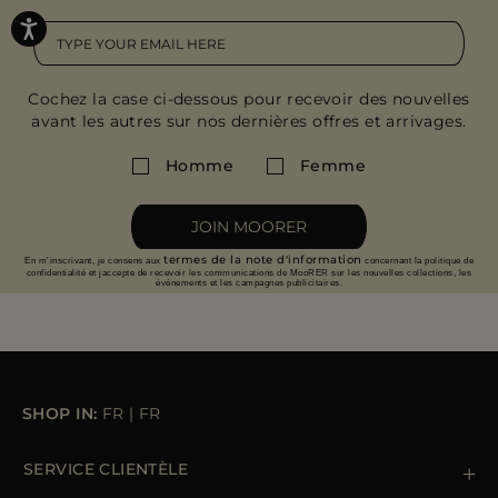
Cochez la case ci-dessous pour recevoir des nouvelles
avant les autres sur nos dernières offres et arrivages.
Homme
Femme
JOIN MOORER
termes de la note d'information
En m'inscrivant, je consens aux
concernant la politique de
confidentialité et jaccepte de recevoir les communications de MooRER sur les nouvelles collections, les
événements et les campagnes publicitaires.
SHOP IN:
FR
|
FR
SERVICE CLIENTÈLE