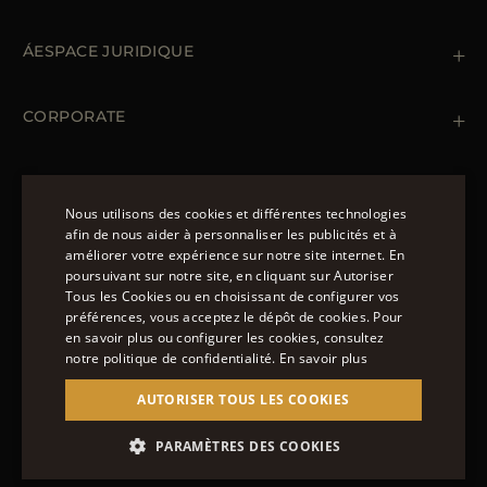
Contactez nous
+39 (02) 812 609 47
ÁESPACE JURIDIQUE
Commandes et paiements
Livraisomn
Gestion des données personnelles
Retours et échanges
Gestion des cookies
CORPORATE
Conditions générales de ventes
Points de vente
Newsletter
Déclaration d'accessibilité
MANTEAUX
Doudoune Longue Homme
Nous utilisons des cookies et différentes technologies
Manteaux Femme
afin de nous aider à personnaliser les publicités et à
Doudoune Hiver Homme
améliorer votre expérience sur notre site internet. En
NOUS SUIVRE
ENGLISH
Blouson Femme Hiver
poursuivant sur notre site, en cliquant sur Autoriser
Tous les Cookies ou en choisissant de configurer vos
ITALIAN
préférences, vous acceptez le dépôt de cookies. Pour
FRENCH
en savoir plus ou configurer les cookies, consultez
notre politique de confidentialité.
En savoir plus
GERMAN
© 2022 – MOORER S.P.A – VIA XXV APRILE, 90 37014
AUTORISER TOUS LES COOKIES
CASTELNUOVO DEL GARDA (VR) P.I./C.F.:
CHINESE (SIMPLIFIED)
IT02951700232 ISCR. REG. IMPRESE VR-297581
SPANISH
SITE MANAGED BY THE LEVEL GROUP S.R.L
PARAMÈTRES DES COOKIES