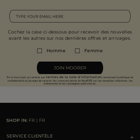
Cochez la case ci-dessous pour recevoir des nouvelles
avant les autres sur nos dernières offres et arrivages.
Homme
Femme
JOIN MOORER
termes de la note d'information
En m'inscrivant, je consens aux
concernant la politique de
confidentialité et jaccepte de recevoir les communications de MooRER sur les nouvelles collections, les
événements et les campagnes publicitaires.
SHOP IN:
FR
|
FR
SERVICE CLIENTÈLE