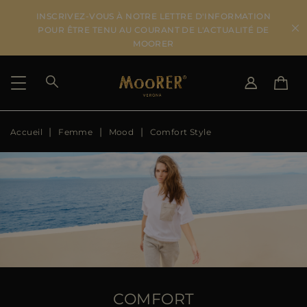
INSCRIVEZ-VOUS À NOTRE LETTRE D'INFORMATION
POUR ÊTRE TENU AU COURANT DE L'ACTUALITÉ DE
MOORER
Accueil
Femme
Mood
Comfort Style
PAYS DE LIVRAISON
CHANGER DE LANGUE
VOIR LES RÉSULTATS
IT
EN
DE
FR
US
JP
AU
DK
FR
GB
CA
COMFORT