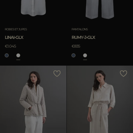
ROBES ET JUPES
PANTALONS
LINAI-GLX
RUMY-J-GLX
€1.045
€835