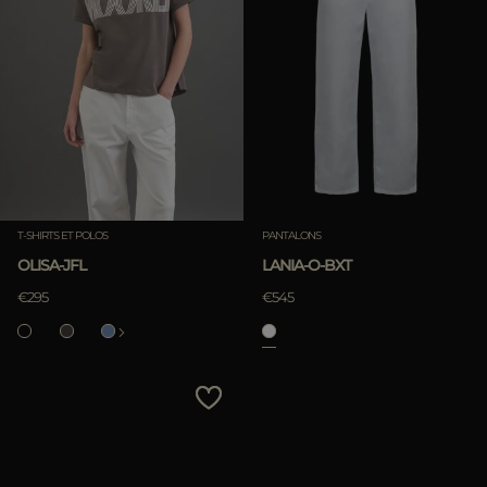
T-SHIRTS ET POLOS
PANTALONS
OLISA-JFL
LANIA-O-BXT
€295
€545