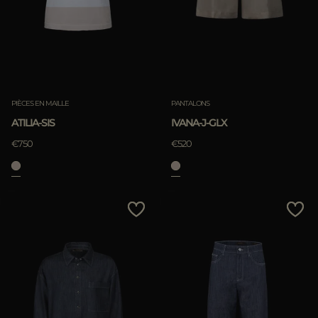
PIÈCES EN MAILLE
PANTALONS
ATILIA-SIS
IVANA-J-GLX
€750
€520