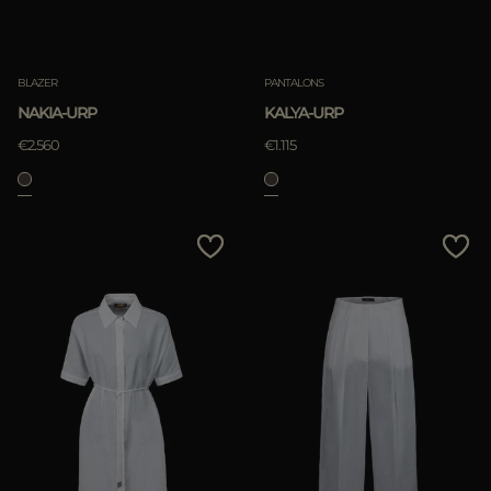
Annuler
BLAZER
PANTALONS
NAKIA-URP
KALYA-URP
APPLIQUER
€2.560
€1.115
Annuler