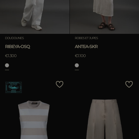
DOUDOUNES
ROBES ET JUPES
RIBEYA-OSQ
ANTEA-SKR
€1.300
€1.100