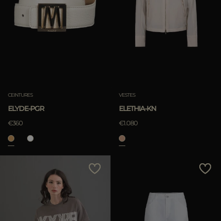
CEINTURES
VESTES
ELYDE-PGR
ELETHIA-KN
€360
€1.080