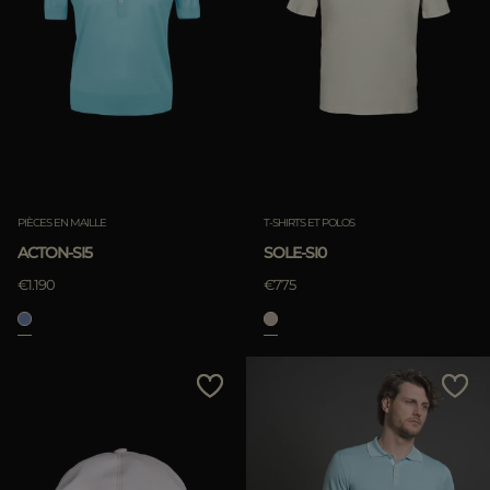
PIÈCES EN MAILLE
T-SHIRTS ET POLOS
ACTON-SI5
SOLE-SI0
€1.190
€775