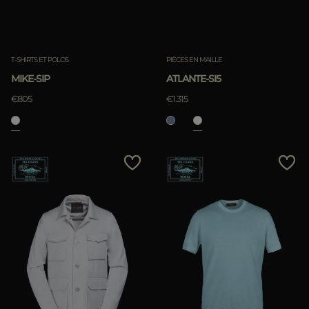
T-SHIRTS ET POLOS
PIÈCES EN MAILLE
MIKE-SIP
ATLANTE-SI5
€805
€1.315