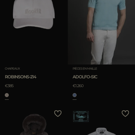
CHAPEAUX
PIÈCES EN MAILLE
ROBINSONS-214
ADOLFO-SIC
€385
€1.260