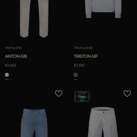
PANTALONS
TRAVELWEAR
ANTON-SIB
TRISTON-SIF
€1.065
€1.395