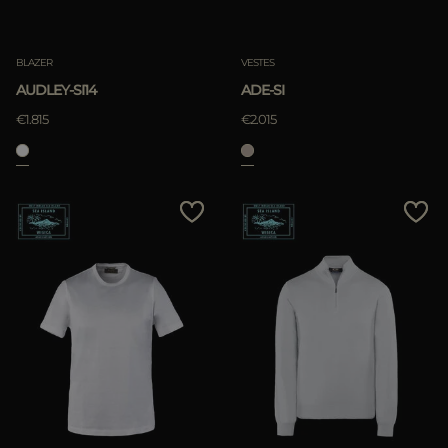
BLAZER
VESTES
AUDLEY-SI14
ADE-SI
€1.815
€2.015