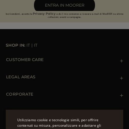
ENTRA IN MOORER
Privacy Policy
Iscrivendomi, accetto la
e do il mio consenso a ricevere e-mail di MooRER su ultime
collezioni, eventi e campagne.
SHOP IN:
IT
|
IT
CUSTOMER CARE
Contattaci
+39 (02) 812 609 47
LEGAL AREAS
Ordini e Pagamenti
Spedizioni
Private Policy
Resi & Rimborsi
Cookie Policy
CORPORATE
Terms & Conditions
Boutiques
Newsletter
Accessibility Statement
CAPISPALLA
Piumini Invernali da Uomo
Utilizziamo cookie e tecnologie simili, per offrire
Piumini Invernali da Donna
contenuti su misura, personalizzare e adattare gli