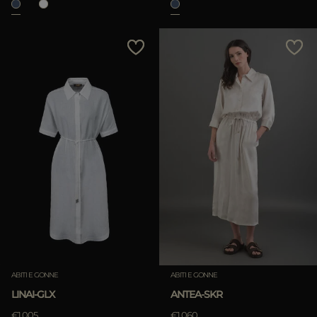
ABITI E GONNE
ABITI E GONNE
LINAI-GLX
ANTEA-SKR
€1.005
€1.060