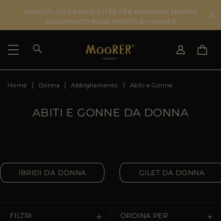
ISCRIVITI ALLA NEWSLETTER PER RIMANERE SEMPRE
AGGIORNATO SULLE NOVITÀ DI MooRER
Home
Donna
Abbigliamento
Abiti e Gonne
PAESE DI SPEDIZIONE
SELEZIONA LA LINGUA
VEDI RISULTATI
IT
EN
ABITI E GONNE DA DONNA
DE
IT
US
JP
AU
DK
IBRIDI DA DONNA
GILET DA DONNA
FR
GB
CA
ES
FILTRI
ORDINA PER