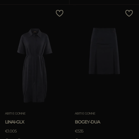
PIÙ PAESI
Prezzo Crescente
Prezzo Decrescente
Più Venduti
Più Popolari
APPLICA
APPLICA
Rimuovi
Rimuovi
ABITI E GONNE
ABITI E GONNE
LINAI-GLX
BOGEY-DUA
€1.005
€535