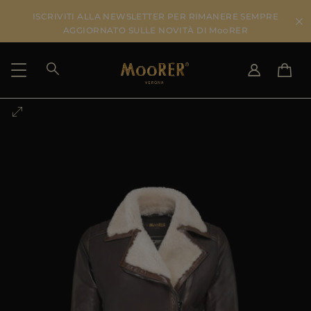
ISCRIVITI ALLA NEWSLETTER PER RIMANERE SEMPRE
AGGIORNATO SULLE NOVITÀ DI MooRER
PAESE DI SPEDIZIONE
SELEZIONA LA LINGUA
VEDI RISULTATI
IT
EN
DE
IT
US
JP
AU
DK
FR
GB
CA
ES