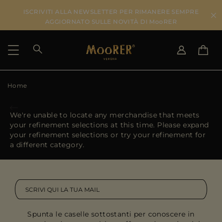
ISCRIVITI ALLA NEWSLETTER PER RIMANERE SEMPRE
AGGIORNATO SULLE NOVITÀ DI MooRER
Home
PAESE DI SPEDIZIONE
SELEZIONA LA LINGUA
VEDI RISULTATI
IT
EN
We're unable to locate any merchandise that meets
DE
IT
your refinement selections at this time. Please expand
US
your refinement selections or try your refinement for
JP
a different category.
AU
DK
FR
GB
CA
Spunta le caselle sottostanti per conoscere in
ES