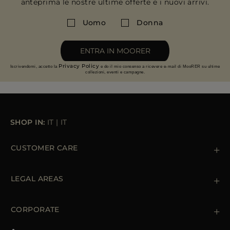
anteprima le nostre ultime offerte e i nuovi arrivi.
PIÙ PAESI
Uomo
Donna
ENTRA IN MOORER
Privacy Policy
Iscrivendomi, accetto la
e do il mio consenso a ricevere e-mail di MooRER su ultime
collezioni, eventi e campagne.
SHOP IN:
IT
|
IT
CUSTOMER CARE
Contattaci
+39 (02) 812 609 47
LEGAL AREAS
Ordini e Pagamenti
Spedizioni
Private Policy
Resi & Rimborsi
Cookie Policy
CORPORATE
Terms & Conditions
Boutiques