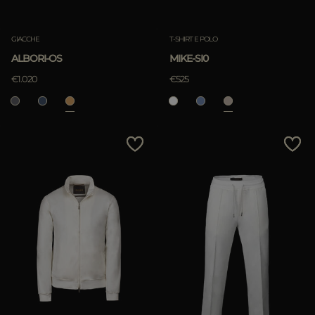
Rimuovi
GIACCHE
T-SHIRT E POLO
ALBORI-OS
MIKE-SI0
APPLICA
€1.020
€525
Rimuovi