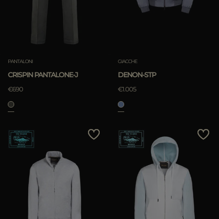
PANTALONI
GIACCHE
CRISPIN PANTALONE-J
DENON-STP
€690
€1.005