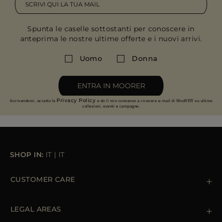
Spunta le caselle sottostanti per conoscere in
anteprima le nostre ultime offerte e i nuovi arrivi.
Uomo
Donna
ENTRA IN MOORER
Privacy Policy
Iscrivendomi, accetto la
e do il mio consenso a ricevere e-mail di MooRER su ultime
collezioni, eventi e campagne.
SHOP IN:
IT
|
IT
CUSTOMER CARE
Contattaci
+39 (02) 812 609 47
LEGAL AREAS
Ordini e Pagamenti