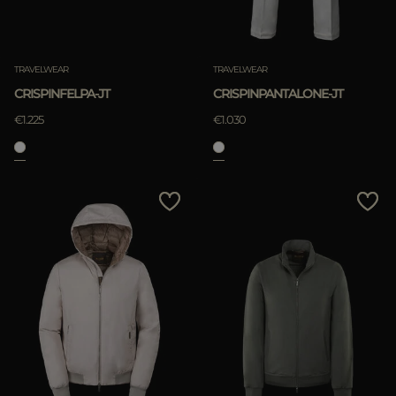
TRAVELWEAR
TRAVELWEAR
CRISPINFELPA-JT
CRISPINPANTALONE-JT
€1.225
€1.030