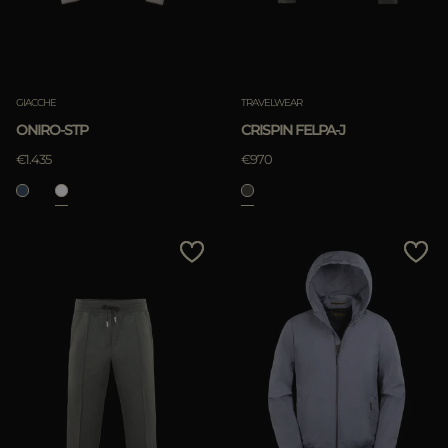
GIACCHE
TRAVELWEAR
ONIRO-STP
CRISPIN FELPA-J
€1.435
€970