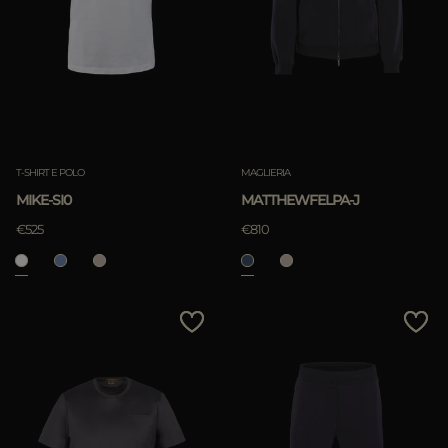
T-SHIRT E POLO
MAGLIERIA
MIKE-SI0
MATTHEWFELPA-J
€525
€810