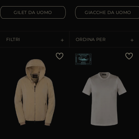
PIÙ PAESI
GILET DA UOMO
GIACCHE DA UOMO
FILTRI
ORDINA PER
Prezzo Crescente
Prezzo Decrescente
Più Venduti
Più Popolari
APPLICA