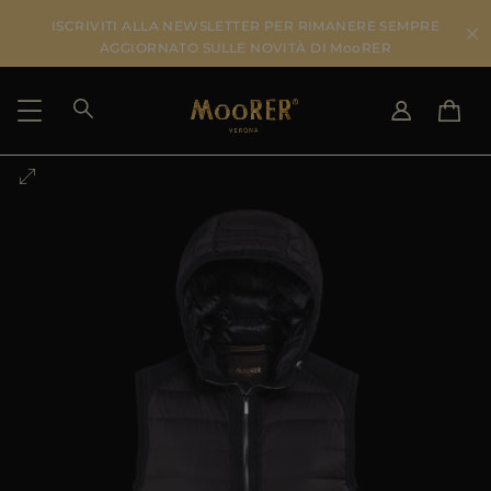
ISCRIVITI ALLA NEWSLETTER PER RIMANERE SEMPRE
AGGIORNATO SULLE NOVITÀ DI MooRER
PAESE DI SPEDIZIONE
SELEZIONA LA LINGUA
VEDI RISULTATI
IT
EN
DE
IT
US
JP
AU
DK
FR
GB
CA
ES