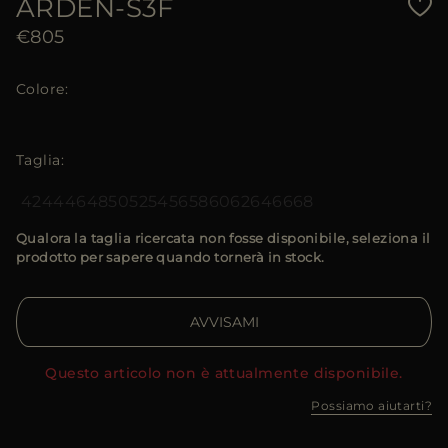
ARDEN-S3F
€805
Colore
Taglia
42
44
46
48
50
52
54
56
58
60
62
64
66
68
Qualora la taglia ricercata non fosse disponibile, seleziona il
prodotto per sapere quando tornerà in stock.
AVVISAMI
Questo articolo non è attualmente disponibile.
Possiamo aiutarti?