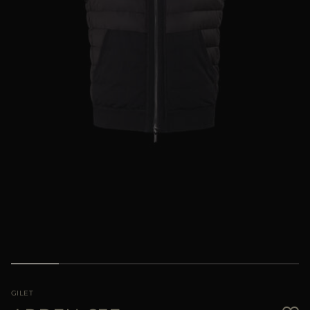
PIÙ PAESI
GILET