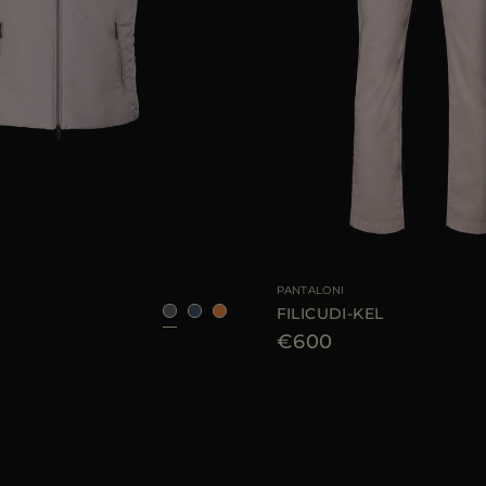
LE
48
50
52
54
56
58
TAGLIA DISPONIBILE
46
4
PANTALONI
FILICUDI-KEL
€600