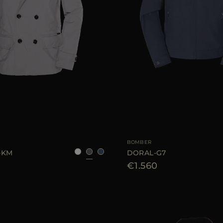
LE
42
44
48
50
52
54
56
TAGLIA DISPONIBILE
46
4
BOMBER
-KM
DORAL-G7
€1.560