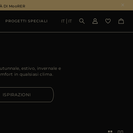
À DI MooRER
IT
IT
PROGETTI SPECIALI
VEDI RISULTATI
tunnale, estivo, invernale e
mfort in qualsiasi clima.
ISPIRAZIONI