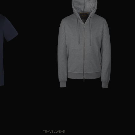
52
54
56
58
60
TAGLIA DISPONIBILE
48
50
52
54
56
58
60
TRAVELWEAR