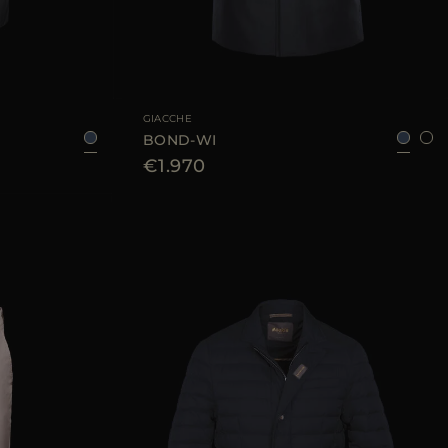
6
48
50
52
54
TAGLIA DISPONIBILE
52
54
56
58
60
GIACCHE
BOND-WI
€1.970