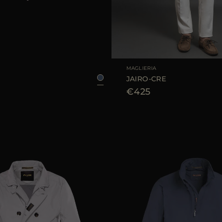
LE
46
48
50
52
54
56
58
TAGLIA DISPONIBILE
46
4
MAGLIERIA
JAIRO-CRE
€425