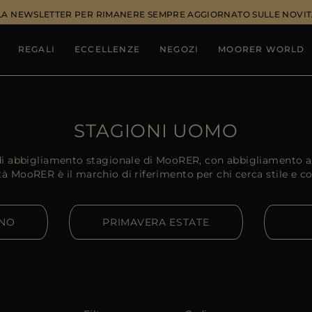
ALLA NEWSLETTER PER RIMANERE SEMPRE AGGIORNATO SULLE NOVIT
REGALI
ECCELLENZE
NEGOZI
MOORER WORLD
STAGIONI UOMO
di abbigliamento stagionale di MooRER, con abbigliamento au
ità MooRER è il marchio di riferimento per chi cerca stile e co
RNO
PRIMAVERA ESTATE