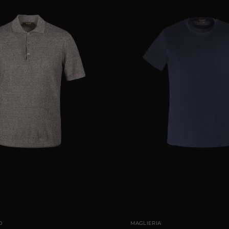
LE
46
48
50
52
54
56
TAGLIA DISPONIBILE
48
50
O
MAGLIERIA