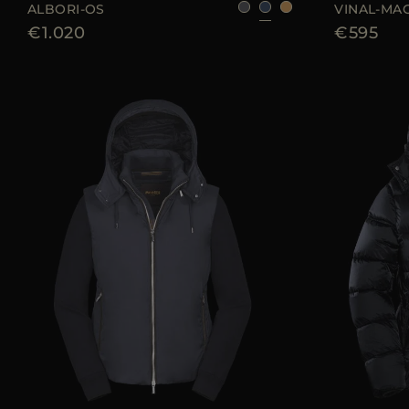
ALBORI-OS
VINAL-MA
€1.020
€595