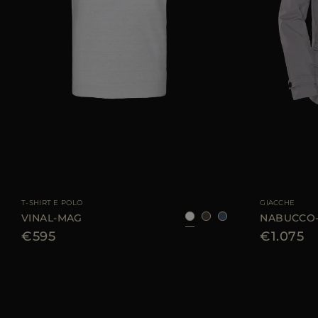
TAGLIA DISPONIBILE
46
48
50
52
54
56
TAGLIA DISPONIBI
T-SHIRT E POLO
GIACCHE
VINAL-MAG
NABUCCO
€595
€1.075