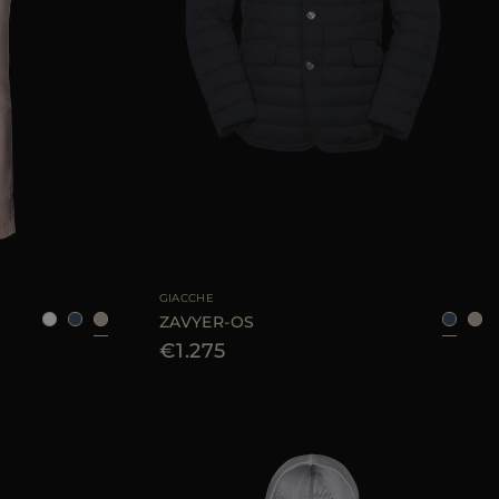
8
50
52
54
56
TAGLIA DISPONIBILE
48
50
52
54
58
60
GIACCHE
ZAVYER-OS
€1.275