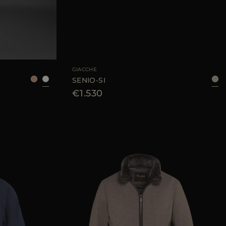
8
50
52
54
56
TAGLIA DISPONIBILE
46
48
50
52
54
56
GIACCHE
SENIO-SI
€1.530