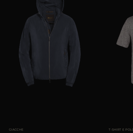
TAGLIA DISPONIBILE
44
46
48
50
52
54
56
58
TAGLIA DISPONIBI
GIACCHE
T-SHIRT E POL