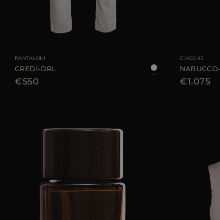
TAGLIA DISPONIBILE
28
30
31
32
33
34
35
36
38
TAGLIA DISPONIBI
PANTALONI
GIACCHE
CREDI-DRL
NABUCCO
€550
€1.075