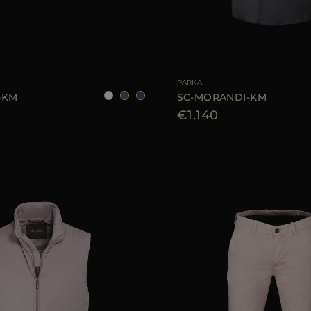
LE
46
48
50
52
54
56
TAGLIA DISPONIBILE
4
PARKA
-KM
SC-MORANDI-KM
€1.140