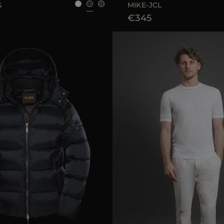
G
MIKE-JCL
€345