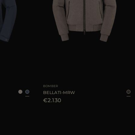
8
50
52
54
56
TAGLIA DISPONIBILE
50
52
54
56
58
BOMBER
BELLATI-MRW
€2.130