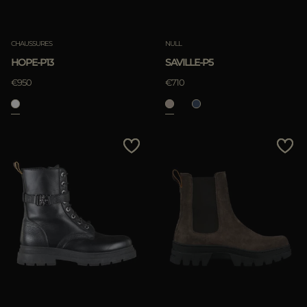
CHAUSSURES
NULL
HOPE-P13
SAVILLE-P5
€950
€710