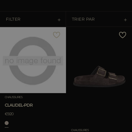
ES
PLUS DE PAYS
FILTER
TRIER PAR
Prix Croissant
Prix Décroissant
Les Plus Vendus
Les Plus Populaires
CHAUSSURES
APPLIQUER
CLAUDEL-PDR
APPLIQUER
€920
Annuler
Annuler
CHAUSSURES