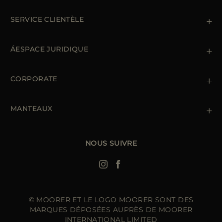
SERVICE CLIENTÈLE
Contactez nous
+39 (02) 812 609 47
ÁESPACE JURIDIQUE
Commandes et paiements
Livraisomn
Gestion des données personnelles
Retours et échanges
Gestion des cookies
CORPORATE
Conditions générales de ventes
Points de vente
Newsletter
Déclaration d'accessibilité
MANTEAUX
Doudoune Longue Homme
Manteaux Femme
Doudoune Hiver Homme
NOUS SUIVRE
Blouson Femme Hiver
© MOORER ET LE LOGO MOORER SONT DES
MARQUES DÉPOSÉES AUPRÈS DE MOORER
INTERNATIONAL LIMITED