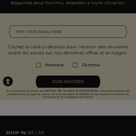
élégantes pour homme, adaptées à toute situation.
Cochez la case ci-dessous pour recevoir des nouvelles
avant les autres sur nos dernières offres et arrivages.
Homme
Femme
JOIN MOORER
termes de la note d'information
En m'inscrivant, je consens aux
concernant la politique de
confidentialité et jaccepte de recevoir les communications de MooRER sur les nouvelles collections, les
événements et les campagnes publicitaires.
SHOP IN:
BE
|
FR