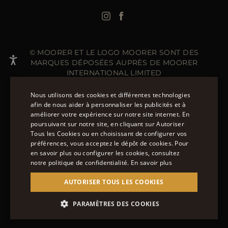
Blouson Femme Hiver
© MOORER ET LE LOGO MOORER SONT DES
MARQUES DÉPOSÉES AUPRÈS DE MOORER
INTERNATIONAL LIMITED
SIÈGE SOCIAL - MOORER INTERNATIONAL : 40 HIGH
STREET, STREET, SOMERSET BA16 0EQ, ROYAUME UNI.
Nous utilisons des cookies et différentes technologies
SOCIÉTÉ ENREGISTRÉE EN ANGLETERRE - NUMÉRO
afin de nous aider à personnaliser les publicités et à
D'INSCRIPTION : 141015
améliorer votre expérience sur notre site internet. En
ENGLISH
SITE GÉRÉ PAR THE LEVEL GROUP S.R.L
poursuivant sur notre site, en cliquant sur Autoriser
Tous les Cookies ou en choisissant de configurer vos
ITALIAN
préférences, vous acceptez le dépôt de cookies. Pour
PLUS DE 20 MÉTHODES DE PAIEMENT SUR
FRENCH
en savoir plus ou configurer les cookies, consultez
MOORER.EU.
DÉCOUVREZ LES MODES DE PAIEMENT
notre politique de confidentialité.
En savoir plus
DONT VOUS POUVEZ BÉNÉFICIER.
GERMAN
AUTORISER TOUS LES COOKIES
CHINESE (SIMPLIFIED)
SPANISH
PARAMÈTRES DES COOKIES