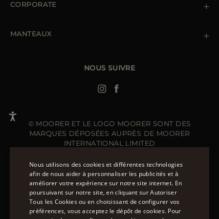
Gestion des cookies
CORPORATE
Conditions générales de ventes
Points de vente
Newsletter
Déclaration d'accessibilité
MANTEAUX
Doudoune Longue Homme
Manteaux Femme
Doudoune Hiver Homme
NOUS SUIVRE
Blouson Femme Hiver
© MOORER ET LE LOGO MOORER SONT DES
MARQUES DÉPOSÉES AUPRÈS DE MOORER
INTERNATIONAL LIMITED
SIÈGE SOCIAL - MOORER INTERNATIONAL : 40 HIGH
STREET, STREET, SOMERSET BA16 0EQ, ROYAUME UNI.
Nous utilisons des cookies et différentes technologies
SOCIÉTÉ ENREGISTRÉE EN ANGLETERRE - NUMÉRO
afin de nous aider à personnaliser les publicités et à
D'INSCRIPTION : 141015
améliorer votre expérience sur notre site internet. En
ENGLISH
SITE GÉRÉ PAR THE LEVEL GROUP S.R.L
poursuivant sur notre site, en cliquant sur Autoriser
Tous les Cookies ou en choisissant de configurer vos
ITALIAN
préférences, vous acceptez le dépôt de cookies. Pour
PLUS DE 20 MÉTHODES DE PAIEMENT SUR
FRENCH