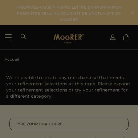
INSCRIVEZ-VOUS À NOTRE LETTRE D'INFORMATION
POUR ÊTRE TENU AU COURANT DE L'ACTUALITÉ DE
MOORER
Accueil
PAYS DE LIVRAISON
CHANGER DE LANGUE
VOIR LES RÉSULTATS
IT
EN
We're unable to locate any merchandise that meets
DE
FR
your refinement selections at this time. Please expand
US
your refinement selections or try your refinement for
JP
a different category.
AU
DK
FR
GB
CA