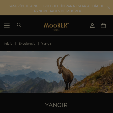
SUSCRÍBETE A NUESTRO BOLETÍN PARA ESTAR AL DÍA DE
LAS NOVEDADES DE MOORER
Inicio
Excelencia
Yangir
SELECCIONAR PAÍS
SELECCIONAR IDIOMA
SEE RESULTS
IT
EN
DE
ES
US
JP
AU
DK
FR
GB
CA
YANGIR
ES