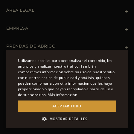
Contacto
+39 (02) 812 609 47
ÁREA LEGAL
Pedidos y pagos
Envío
Política de privacidad
Devoluciones y cambios
Política de cookies
EMPRESA
Términos y condiciones
Tiendas
Newsletter
Declaración de accesibilidad
PRENDAS DE ABRIGO
Bomber Cuero Hombre
Abrigo Verano Mujer
Utilizamos cookies para personalizar el contenido, los
Parkas Hombre
anuncios y analizar nuestro tráfico. También
SÍGUENOS
Parkas Mujer
compartimos información sobre su uso de nuestro sitio
ENGLISH
con nuestros socios de publicidad y análisis, quienes
pueden combinarla con otra información que les haya
ITALIAN
proporcionado o que hayan recopilado a partir del uso
FRENCH
de sus servicios.
Más información
© 2022 – MOORER S.P.A – VIA XXV APRILE, 90 37014
GERMAN
ACEPTAR TODO
CASTELNUOVO DEL GARDA (VR) P.I./C.F.:
IT02951700232 ISCR. REG. IMPRESE VR-297581
CHINESE (SIMPLIFIED)
SITE MANAGED BY THE LEVEL GROUP S.R.L
MOSTRAR DETALLES
SPANISH