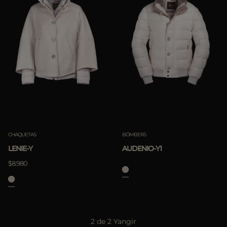
Lo más vendido
Populares
APLICA
Borra
APLICA
CHAQUETAS
BÓMBERS
Borra
LENIE-Y
AUDENIO-Y1
$8.980
2 de 2 Yangir