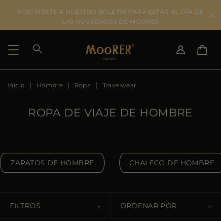
SUSCRÍBETE A NUESTRO BOLETÍN PARA ESTAR AL DÍA DE
LAS NOVEDADES DE MOORER
Inicio
Hombre
Ropa
Travelwear
SELECCIONAR PAÍS
SELECCIONAR IDIOMA
SEE RESULTS
IT
EN
ROPA DE VIAJE DE HOMBRE
DE
ES
US
JP
AU
ZAPATOS DE HOMBRE
CHALECO DE HOMBRE
DK
FR
GB
CA
FILTROS
ORDENAR POR
ES