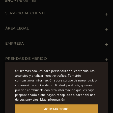
SHOP IN:
US
|
ES
SERVICIO AL CLIENTE
Contacto
+39 (02) 812 609 47
ÁREA LEGAL
Pedidos y pagos
Envío
Política de privacidad
Devoluciones y cambios
Política de cookies
EMPRESA
Términos y condiciones
Tiendas
Newsletter
Declaración de accesibilidad
PRENDAS DE ABRIGO
Bomber Cuero Hombre
Abrigo Verano Mujer
Utilizamos cookies para personalizar el contenido, los
Parkas Hombre
anuncios y analizar nuestro tráfico. También
SÍGUENOS
Parkas Mujer
compartimos información sobre su uso de nuestro sitio
ENGLISH
con nuestros socios de publicidad y análisis, quienes
pueden combinarla con otra información que les haya
ITALIAN
proporcionado o que hayan recopilado a partir del uso
FRENCH
de sus servicios.
Más información
© 2022 – MOORER S.P.A – VIA XXV APRILE, 90 37014
GERMAN
ACEPTAR TODO
CASTELNUOVO DEL GARDA (VR) P.I./C.F.: