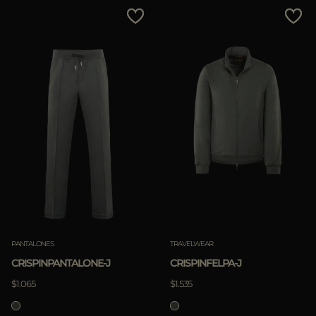
MÁS PAÍSES
Precio descendente
Precio ascendente
Lo más vendido
Populares
APLICA
APLICA
Borra
Borra
PANTALONES
TRAVELWEAR
CRISPINPANTALONE-J
CRISPINFELPA-J
$1.065
$1.535