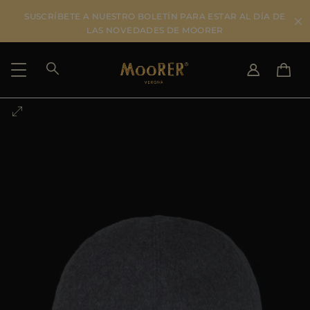
SUSCRÍBETE A NUESTRO BOLETÍN PARA ESTAR AL DÍA DE
LAS NOVEDADES DE MOORER
SELECCIONAR PAÍS
SELECCIONAR IDIOMA
SEE RESULTS
IT
EN
DE
ES
US
JP
AU
DK
FR
GB
CA
ES