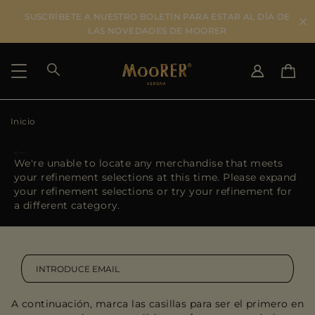
SUSCRÍBETE A NUESTRO BOLETÍN PARA ESTAR AL DÍA DE
LAS NOVEDADES DE MOORER
Inicio
SELECCIONAR PAÍS
SELECCIONAR IDIOMA
SEE RESULTS
IT
EN
We're unable to locate any merchandise that meets
DE
ES
your refinement selections at this time. Please expand
US
your refinement selections or try your refinement for
JP
a different category.
AU
DK
FR
GB
CA
A continuación, marca las casillas para ser el primero en
ES