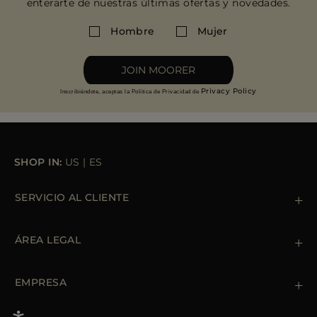
enterarte de nuestras últimas ofertas y novedades.
MÁS PAÍSES
Hombre
Mujer
JOIN MOORER
Privacy Policy
Inscribiéndote, aceptas la Política de Privacidad de
SHOP IN:
US
|
ES
SERVICIO AL CLIENTE
Contacto
+39 (02) 812 609 47
ÁREA LEGAL
Pedidos y pagos
Envío
Política de privacidad
Devoluciones y cambios
Política de cookies
EMPRESA
Términos y condiciones
Tiendas
Newsletter