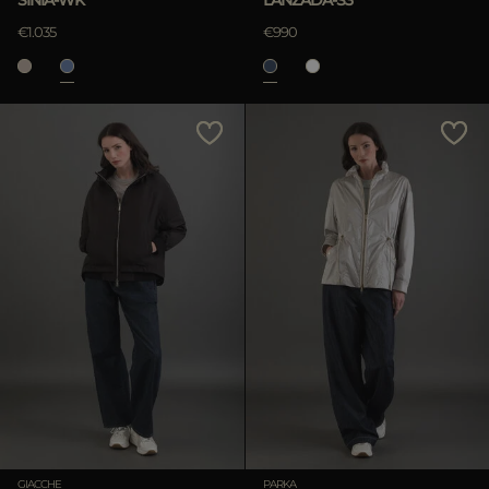
€1.035
€990
GIACCHE
PARKA