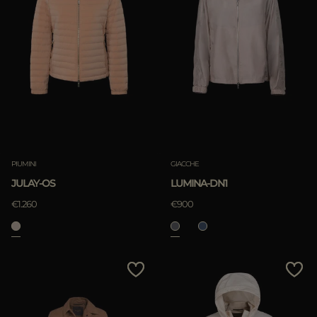
PIUMINI
GIACCHE
JULAY-OS
LUMINA-DN1
€1.260
€900