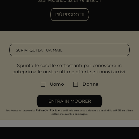
Stai vedendo 32 di 79 articoli
PIÙ PRODOTTI
Spunta le caselle sottostanti per conoscere in
anteprima le nostre ultime offerte e i nuovi arrivi.
Uomo
Donna
ENTRA IN MOORER
Privacy Policy
Iscrivendomi, accetto la
e do il mio consenso a ricevere e-mail di MooRER su ultime
collezioni, eventi e campagne.