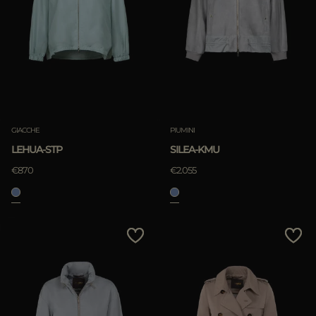
GIACCHE
PIUMINI
LEHUA-STP
SILEA-KMU
€870
€2.055