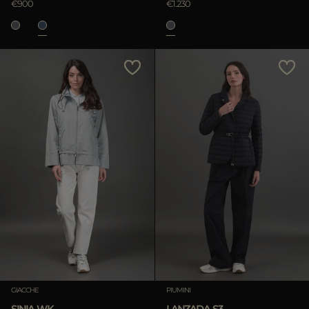
€900
€1.230
GIACCHE
PIUMINI
SINIA-WK
LANZADA-S3