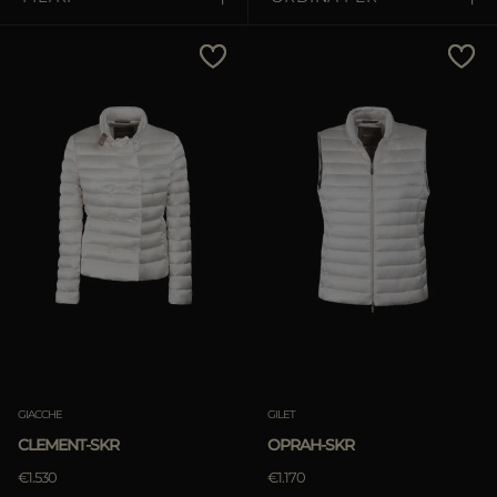
PIÙ PAESI
Prezzo Crescente
Prezzo Decrescente
Più Venduti
Più Popolari
APPLICA
Rimuovi
GIACCHE
GILET
CLEMENT-SKR
OPRAH-SKR
€1.530
€1.170