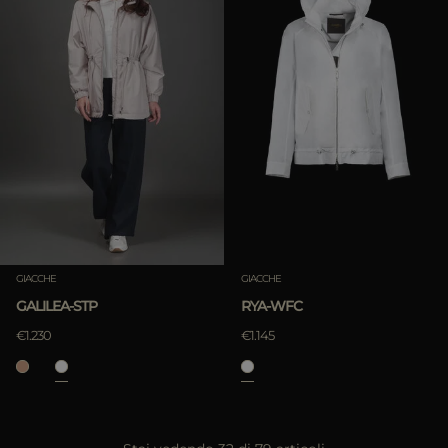
GIACCHE
GIACCHE
GALILEA-STP
RYA-WFC
€1.230
€1.145