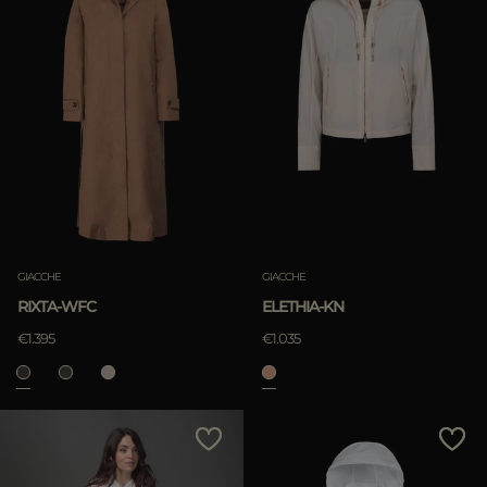
GIACCHE
GIACCHE
RIXTA-WFC
ELETHIA-KN
€1.395
€1.035