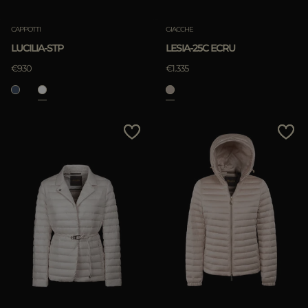
CAPPOTTI
GIACCHE
LUCILIA-STP
LESIA-25C ECRU
€930
€1.335