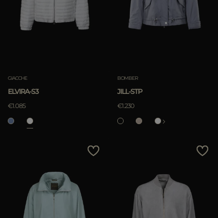
GIACCHE
BOMBER
ELVIRA-S3
JILL-STP
€1.085
€1.230