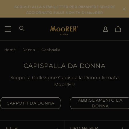
ISCRIVITI ALLA NEWSLETTER PER RIMANERE SEMPRE
AGGIORNATO SULLE NOVITÀ DI MooRER
Home
Donna
Capispalla
PAESE DI SPEDIZIONE
SELEZIONA LA LINGUA
VEDI RISULTATI
IT
EN
CAPISPALLA DA DONNA
DE
IT
US
Scopri la Collezione Capispalla Donna firmata
JP
MooRER
AU
DK
ABBIGLIAMENTO DA
CAPPOTTI DA DONNA
FR
DONNA
GB
CA
ES
FILTRI
ORDINA PER