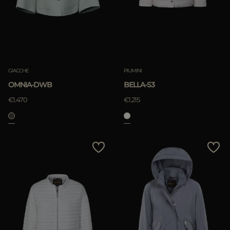
GIACCHE
PIUMINI
OMNIA-DWB
BELLA-S3
€1.470
€1.215