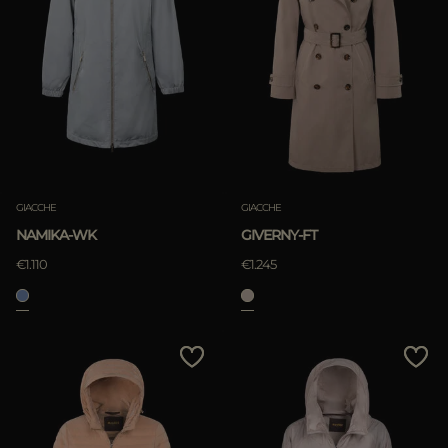
GIACCHE
GIACCHE
NAMIKA-WK
GIVERNY-FT
€1.110
€1.245