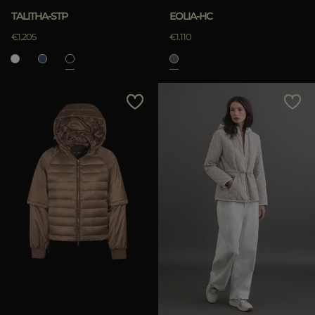
TALITHA-STP
EOLIA-HC
€1.205
€1.110