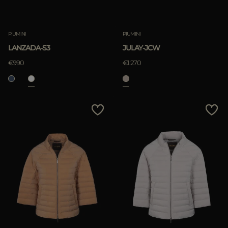
PIUMINI
PIUMINI
LANZADA-S3
JULAY-JCW
€990
€1.270