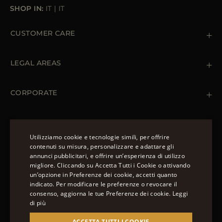
SHOP IN:
IT
|
IT
CUSTOMER CARE
Contattaci
+39 (02) 812 609 47
LEGAL AREAS
Ordini e Pagamenti
Spedizioni
Private Policy
Resi & Rimborsi
Cookie Policy
CORPORATE
Terms & Conditions
Boutiques
Newsletter
Accessibility Statement
CAPISPALLA
Piumini Invernali da Uomo
Utilizziamo cookie e tecnologie simili, per offrire
Piumini Invernali da Donna
contenuti su misura, personalizzare e adattare gli
Piumino 100 grammi
annunci pubblicitari, e offrire un’esperienza di utilizzo
SEGUICI
ENGLISH
Piumini Estivi da Donna
migliore. Cliccando su Accetta Tutti i Cookie o attivando
un’opzione in Preferenze dei cookie, accetti quanto
ITALIAN
indicato. Per modificare le preferenze o revocare il
FRENCH
consenso, aggiorna le tue Preferenze dei cookie.
Leggi
di più
GERMAN
© 2022 – MOORER S.P.A – VIA XXV APRILE, 90 37014
ACCETTA TUTTI I COOKIE