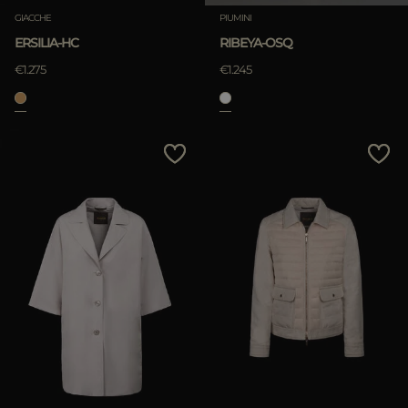
GIACCHE
PIUMINI
ERSILIA-HC
RIBEYA-OSQ
€1.275
€1.245