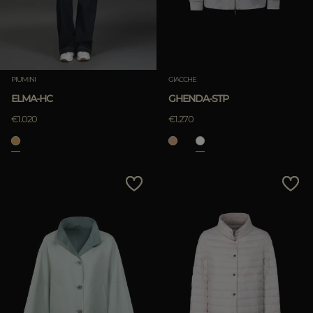
PIUMINI
GIACCHE
ELMA-HC
GHENDA-STP
€1.020
€1.270