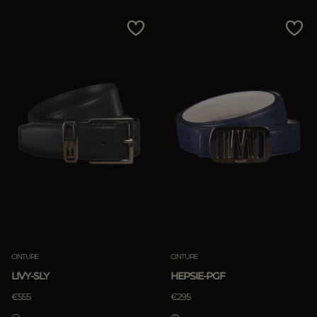
CINTURE
CINTURE
LIVY-SLY
HEPSIE-PGF
€555
€295