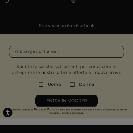
Stai vedendo 6 di 6 articoli
Spunta le caselle sottostanti per conoscere in
anteprima le nostre ultime offerte e i nuovi arrivi.
Uomo
Donna
ENTRA IN MOORER
Privacy Policy
Iscrivendomi, accetto la
e do il mio consenso a ricevere e-mail di MooRER su ultime
collezioni, eventi e campagne.