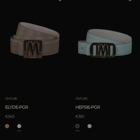
PIÙ PAESI
Prezzo Decrescente
Più Venduti
Più Popolari
APPLICA
APPLICA
Rimuovi
Rimuovi
CINTURE
CINTURE
ELYDE-PGR
HEPSIE-PGR
€345
€350