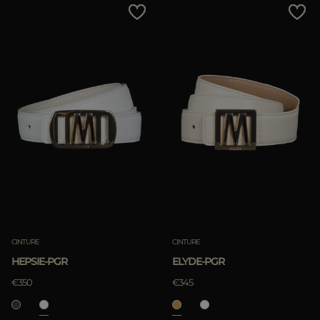
CINTURE
CINTURE
HEPSIE-PGR
ELYDE-PGR
€350
€345