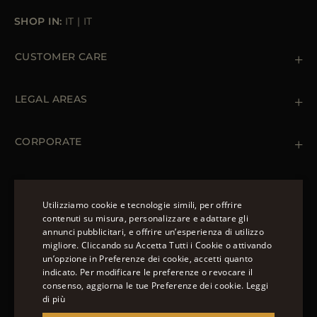
SHOP IN:
IT
|
IT
CUSTOMER CARE
Contattaci
+39 (02) 812 609 47
LEGAL AREAS
Ordini e Pagamenti
Spedizioni
Private Policy
Resi & Rimborsi
Cookie Policy
CORPORATE
Terms & Conditions
Boutiques
Newsletter
Accessibility Statement
CAPISPALLA
Piumini Invernali da Uomo
Utilizziamo cookie e tecnologie simili, per offrire
Piumini Invernali da Donna
contenuti su misura, personalizzare e adattare gli
Piumino 100 grammi
annunci pubblicitari, e offrire un’esperienza di utilizzo
SEGUICI
ENGLISH
Piumini Estivi da Donna
migliore. Cliccando su Accetta Tutti i Cookie o attivando
un’opzione in Preferenze dei cookie, accetti quanto
ITALIAN
indicato. Per modificare le preferenze o revocare il
FRENCH
consenso, aggiorna le tue Preferenze dei cookie.
Leggi
di più
GERMAN
© 2022 – MOORER S.P.A – VIA XXV APRILE, 90 37014