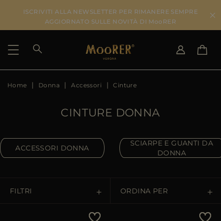
ISCRIVITI ALLA NEWSLETTER PER RIMANERE SEMPRE
AGGIORNATO SULLE NOVITÀ DI MooRER
Home
Donna
Accessori
Cinture
PAESE DI SPEDIZIONE
SELEZIONA LA LINGUA
VEDI RISULTATI
IT
EN
CINTURE DONNA
DE
IT
US
JP
SCIARPE E GUANTI DA
ACCESSORI DONNA
DONNA
AU
DK
FR
GB
FILTRI
ORDINA PER
CA
ES
Prezzo Crescente