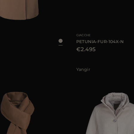
LE
38
40
42
GIACCHE
PETUNIA-FUR-104X-N
€2.495
Yangir