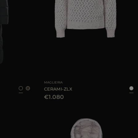
6
38
40
42
46
TAGLIA DISPONIBILE
38
40
42
44
MAGLIERIA
CERAMI-ZLX
€1.080