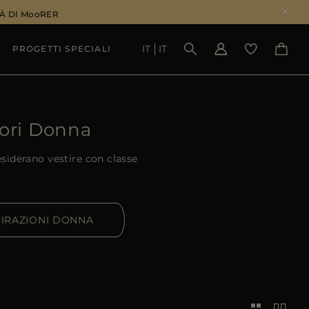
À DI MooRER
IT
IT
PROGETTI SPECIALI
VEDI RISULTATI
ori Donna
siderano vestire con classe
PIRAZIONI DONNA