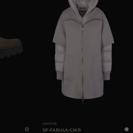
37
38
39
GIACCHE
SP-FABULA-CWR