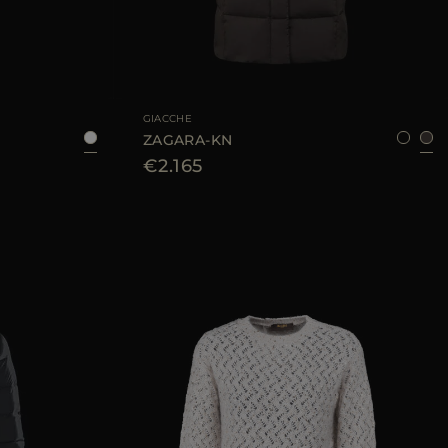
40
42
44
TAGLIA DISPONIBILE
38
40
42
44
GIACCHE
ZAGARA-KN
€2.165