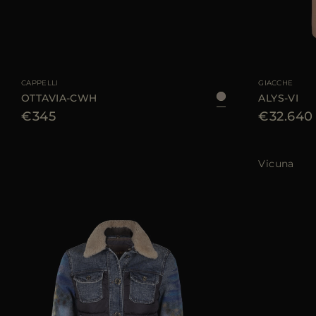
TAGLIA DISPONIBI
CAPPELLI
GIACCHE
OTTAVIA-CWH
ALYS-VI
€345
€32.640
Vicuna