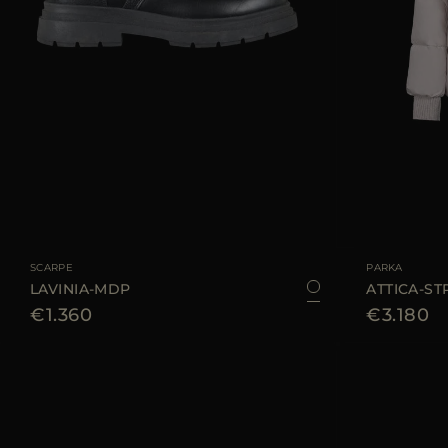
TAGLIA DISPONIBILE
35
36
37
38
39
TAGLIA DISPONIBI
SCARPE
PARKA
LAVINIA-MDP
ATTICA-ST
€1.360
€3.180