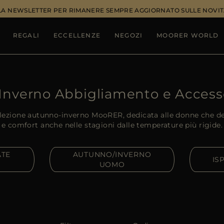
ALLA NEWSLETTER PER RIMANERE SEMPRE AGGIORNATO SULLE NOVIT
REGALI
ECCELLENZE
NEGOZI
MOORER WORLD
Inverno Abbigliamento e Access
ollezione autunno-inverno MooRER, dedicata alle donne che de
e comfort anche nelle stagioni dalle temperature più rigide.
ATE
AUTUNNO/INVERNO
IS
UOMO