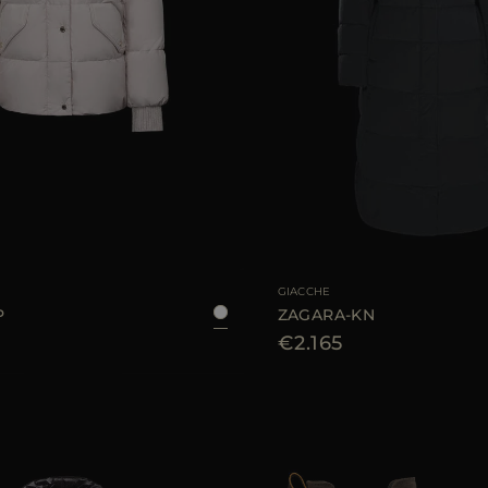
LE
38
40
42
44
TAGLIA DISPONIBILE
3
GIACCHE
P
ZAGARA-KN
€2.165