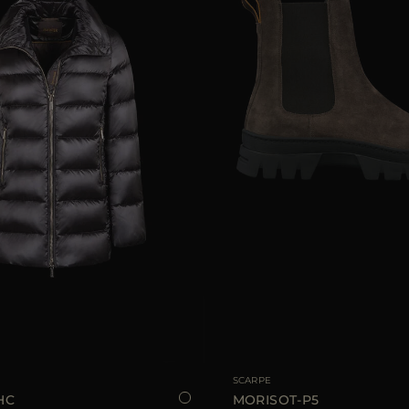
LE
38
40
42
44
46
TAGLIA DISPONIBILE
SCARPE
HC
MORISOT-P5