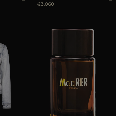
€3.060