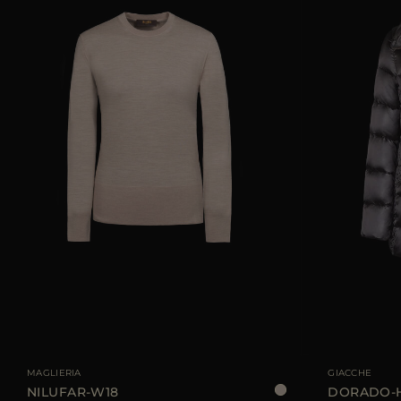
TAGLIA DISPONIBILE
40
42
44
TAGLIA DISPONIBI
MAGLIERIA
GIACCHE
NILUFAR-W18
DORADO-