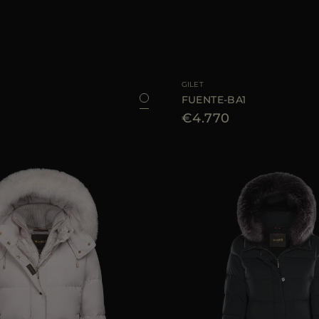
LE
38
40
42
44
TAGLIA DISPONIBILE
GILET
FUENTE-BA1
€4.770