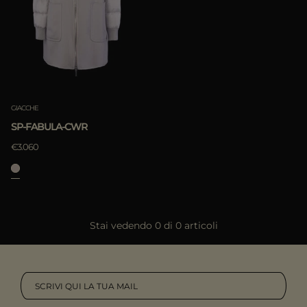
PIÙ PAESI
Negozi
Moorer World
Progetti Speciali
APPLICA
Cammello
Iscriviti alla nostra newsletter
Rimuovi
Contatti
Acquisto offline
GIACCHE
SP-FABULA-CWR
€3.060
Stai vedendo 0 di 0 articoli