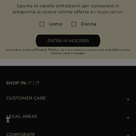
Spunta le caselle sottostanti per conoscere in
anteprima le nostre ultime offerte e i nuovi arrivi.
Uomo
Donna
ENTRA IN MOORER
Privacy Policy
Iscrivendomi, accetto la
e do il mio consenso a ricevere e-mail di MooRER su ultime
collezioni, eventi e campagne.
SHOP IN:
IT
|
IT
CUSTOMER CARE
Contattaci
+39 (02) 812 609 47
LEGAL AREAS
Ordini e Pagamenti
Spedizioni
Private Policy
Resi & Rimborsi
Cookie Policy
CORPORATE