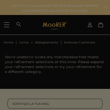
ISCRIVITI ALLA NEWSLETTER PER RIMANERE SEMPRE
AGGIORNATO SULLE NOVITÀ DI MooRER
Home
Uomo
Abbigliamento
Knitwear Cashmere
PAESE DI SPEDIZIONE
SELEZIONA LA LINGUA
VEDI RISULTATI
IT
EN
We're unable to locate any merchandise that meets
DE
IT
your refinement selections at this time. Please expand
US
your refinement selections or try your refinement for
JP
a different category.
AU
DK
FR
GB
CA
ES