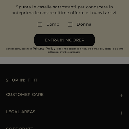
PIÙ PAESI
Spunta le caselle sottostanti per conoscere in
anteprima le nostre ultime offerte e i nuovi arrivi.
Uomo
Donna
ENTRA IN MOORER
Privacy Policy
Iscrivendomi, accetto la
e do il mio consenso a ricevere e-mail di MooRER su ultime
collezioni, eventi e campagne.
SHOP IN:
IT
|
IT
CUSTOMER CARE
Contattaci
+39 (02) 812 609 47
LEGAL AREAS
Ordini e Pagamenti
Spedizioni
Private Policy
Resi & Rimborsi
Cookie Policy