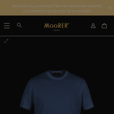
ISCRIVITI ALLA NEWSLETTER PER RIMANERE SEMPRE
AGGIORNATO SULLE NOVITÀ DI MooRER
PAESE DI SPEDIZIONE
SELEZIONA LA LINGUA
VEDI RISULTATI
IT
EN
DE
IT
US
JP
AU
DK
FR
GB
CA
ES