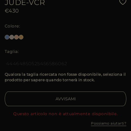
JUDE-VCR
€430
Colore
Taglia
44
46
48
50
52
54
56
58
60
62
Qualora la taglia ricercata non fosse disponibile, seleziona il
prodotto per sapere quando tornerà in stock.
AVVISAMI
Questo articolo non è attualmente disponibile.
Possiamo aiutarti?