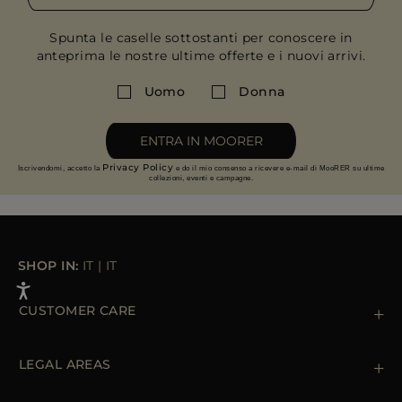
Spunta le caselle sottostanti per conoscere in
anteprima le nostre ultime offerte e i nuovi arrivi.
Uomo
Donna
ENTRA IN MOORER
Privacy Policy
Iscrivendomi, accetto la
e do il mio consenso a ricevere e-mail di MooRER su ultime
collezioni, eventi e campagne.
SHOP IN:
IT
|
IT
CUSTOMER CARE
Contattaci
+39 (02) 812 609 47
LEGAL AREAS
Ordini e Pagamenti
Spedizioni
Private Policy