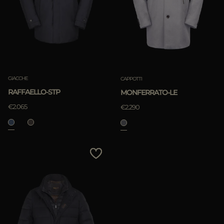
PIÙ PAESI
APPLICA
Rimuovi
GIACCHE
CAPPOTTI
RAFFAELLO-STP
MONFERRATO-LE
€2.065
€2.290
APPLICA
Rimuovi