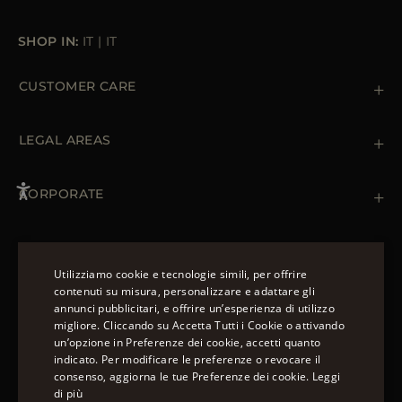
SHOP IN:
IT
|
IT
CUSTOMER CARE
Contattaci
+39 (02) 812 609 47
LEGAL AREAS
Ordini e Pagamenti
Spedizioni
Private Policy
Resi & Rimborsi
Cookie Policy
CORPORATE
Terms & Conditions
Boutiques
Newsletter
Accessibility Statement
CAPISPALLA
Piumini Invernali da Uomo
Utilizziamo cookie e tecnologie simili, per offrire
Piumini Invernali da Donna
contenuti su misura, personalizzare e adattare gli
Piumino 100 grammi
annunci pubblicitari, e offrire un’esperienza di utilizzo
SEGUICI
ENGLISH
Piumini Estivi da Donna
migliore. Cliccando su Accetta Tutti i Cookie o attivando
un’opzione in Preferenze dei cookie, accetti quanto
ITALIAN
indicato. Per modificare le preferenze o revocare il
FRENCH
consenso, aggiorna le tue Preferenze dei cookie.
Leggi
di più