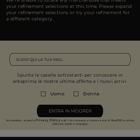
We're unable to locate any merchandise that meets
PIÙ PAESI
your refinement selections at this time. Please expand
your refinement selections or try your refinement for
a different category.
Spunta le caselle sottostanti per conoscere in
anteprima le nostre ultime offerte e i nuovi arrivi.
Uomo
Donna
ENTRA IN MOORER
Privacy Policy
Iscrivendomi, accetto la
e do il mio consenso a ricevere e-mail di MooRER su ultime
collezioni, eventi e campagne.