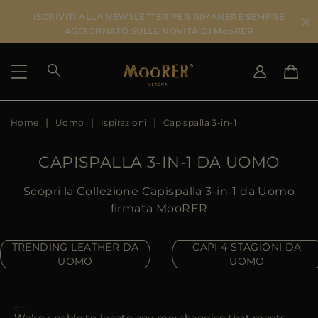
ISCRIVITI ALLA NEWSLETTER PER RIMANERE SEMPRE
AGGIORNATO SULLE NOVITÀ DI MooRER
Home
Uomo
Ispirazioni
Capispalla 3-in-1
PAESE DI SPEDIZIONE
SELEZIONA LA LINGUA
VEDI RISULTATI
IT
EN
CAPISPALLA 3-IN-1 DA UOMO
DE
IT
US
Scopri la Collezione Capispalla 3-in-1 da Uomo
JP
firmata MooRER
AU
DK
TRENDING LEATHER DA
CAPI 4 STAGIONI DA
FR
UOMO
UOMO
GB
CA
ES