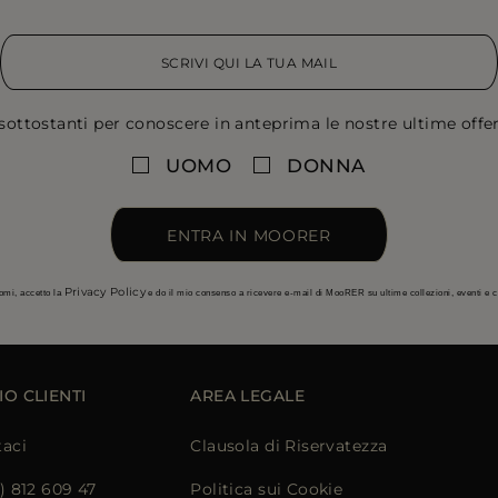
sottostanti per conoscere in anteprima le nostre ultime offert
UOMO
DONNA
ENTRA IN MOORER
Privacy Policy
omi, accetto la
e do il mio consenso a ricevere e-mail di MooRER su ultime collezioni, eventi e
IO CLIENTI
AREA LEGALE
taci
Clausola di Riservatezza
) 812 609 47
Politica sui Cookie