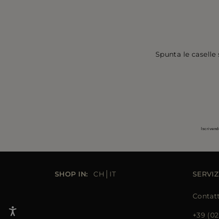
Spunta le caselle 
Iscrivend
SHOP IN:
CH
IT
SERVIZ
Contat
+39 (02