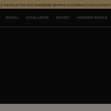
ALLA NEWSLETTER PER RIMANERE SEMPRE AGGIORNATO SULLE NOVIT
REGALI
ECCELLENZE
NEGOZI
MOORER WORLD