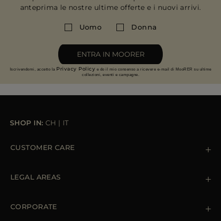
anteprima le nostre ultime offerte e i nuovi arrivi.
Uomo
Donna
ENTRA IN MOORER
Privacy Policy
Iscrivendomi, accetto la
e do il mio consenso a ricevere e-mail di MooRER su ultime
collezioni, eventi e campagne.
SHOP IN:
CH
|
IT
CUSTOMER CARE
Contattaci
+39 (02) 812 609 47
LEGAL AREAS
Ordini e Pagamenti
Spedizioni
Private Policy
Resi & Rimborsi
Cookie Policy
CORPORATE
Terms & Conditions
Boutiques