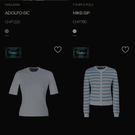
MAGLIERIA
T-SHIRT E POLO
ADOLFO-SIC
MIKE-SIP
CHF1.220
CHF780