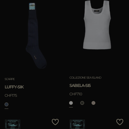
COLLEZIONE SEA ISLAND
SCARPE
SABELA-SI5
LUFFY-SIK
CHF710
CHF175