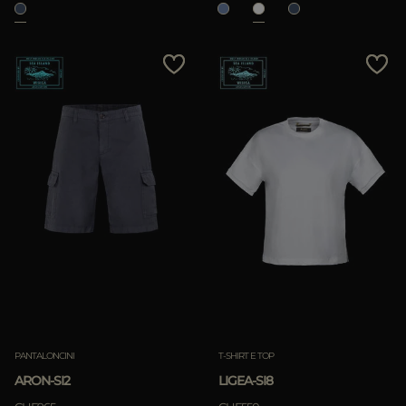
PANTALONCINI
T-SHIRT E TOP
ARON-SI2
LIGEA-SI8