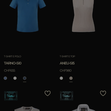
T-SHIRT E POLO
T-SHIRT E TOP
TARNO-SI0
ANEU-SI5
CHF655
CHF980