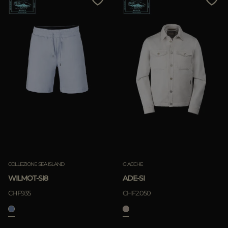
COLLEZIONE SEA ISLAND
GIACCHE
WILMOT-SI8
ADE-SI
CHF935
CHF2.050