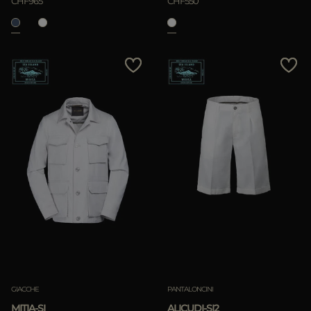
CHF965
CHF550
GIACCHE
PANTALONCINI
MITIA-SI
ALICUDI-SI2