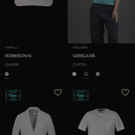
PIÙ PAESI
APPLICA
Rimuovi
APPLICA
CAPPELLI
MAGLIERIA
Rimuovi
ROBINSON-SI
SABELA-SI5
CHF490
CHF710