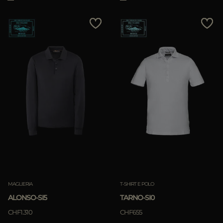
MAGLIERIA
T-SHIRT E POLO
ALONSO-SI5
TARNO-SI0
CHF1.310
CHF655