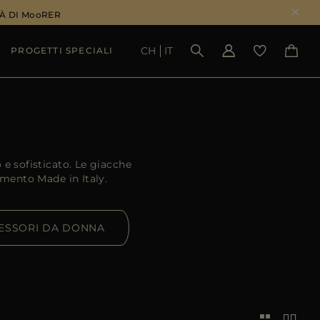
À DI MooRER
CH
IT
PROGETTI SPECIALI
VEDI RISULTATI
 e sofisticato. Le giacche
amento Made in Italy.
ESSORI DA DONNA