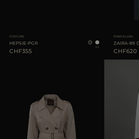
TAGLIA DISPONIBILE
75
80
85
90
TAGLIA DISPONIBI
CINTURE
PANTALONI
HEPSIE-PGR
ZAIRA-89 
CHF355
CHF620