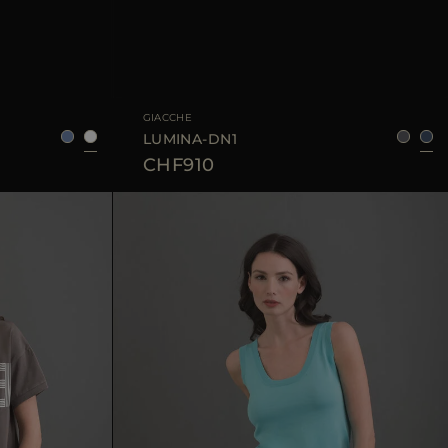
38
40
42
TAGLIA DISPONIBILE
36
38
40
42
44
GIACCHE
LUMINA-DN1
CHF910