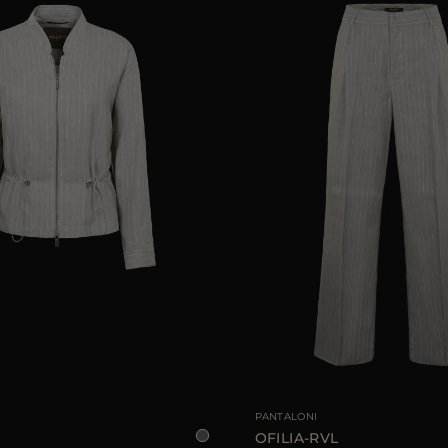
LE
38
40
44
TAGLIA DISPONIBILE
PANTALONI
OFILIA-RVL