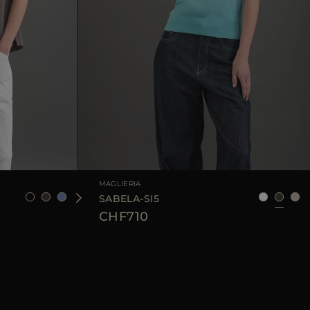
6
38
40
42
44
TAGLIA DISPONIBILE
40
44
MAGLIERIA
SABELA-SI5
CHF710