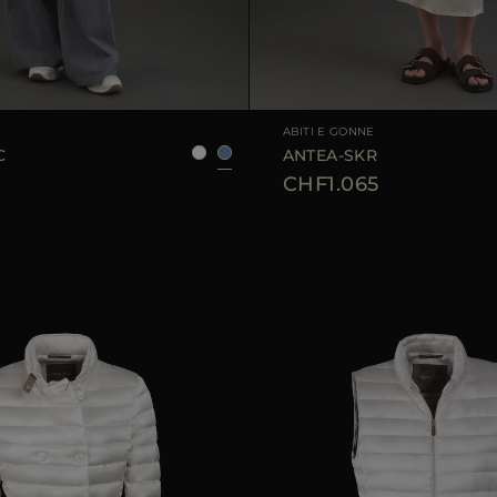
LE
38
40
42
44
TAGLIA DISPONIBILE
ABITI E GONNE
C
ANTEA-SKR
CHF1.065