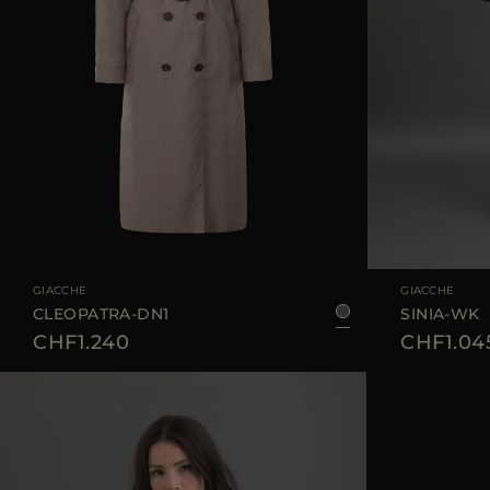
TAGLIA DISPONIBILE
38
40
42
TAGLIA DISPONIBI
GIACCHE
GIACCHE
CLEOPATRA-DN1
SINIA-WK
CHF1.240
CHF1.04