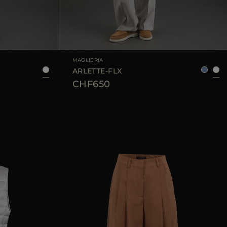
42
44
TAGLIA DISPONIBILE
36
38
40
42
MAGLIERIA
ARLETTE-FLX
CHF650