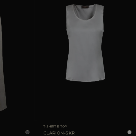
38
40
44
TAGLIA DISPONIBILE
38
40
42
44
T-SHIRT E TOP
CLARION-SKR