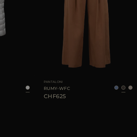
38
40
42
44
TAGLIA DISPONIBILE
36
38
40
42
44
PANTALONI
RUMY-WFC
CHF625