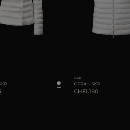
LE
40
42
44
46
TAGLIA DISPONIBILE
GILET
SKR
OPRAH-SKR
5
CHF1.180