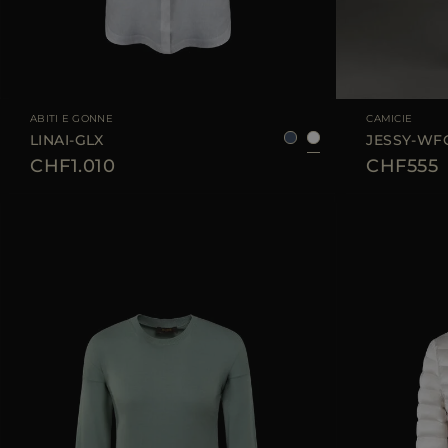
TAGLIA DISPONIBILE
36
38
40
42
TAGLIA DISPONIBI
ABITI E GONNE
CAMICIE
LINAI-GLX
JESSY-WF
CHF1.010
CHF555