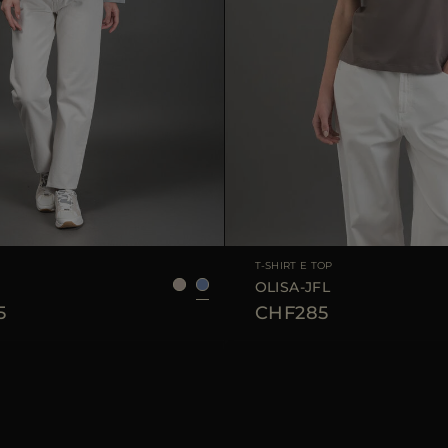
LE
36
38
40
42
TAGLIA DISPONIBILE
3
T-SHIRT E TOP
OLISA-JFL
5
CHF285