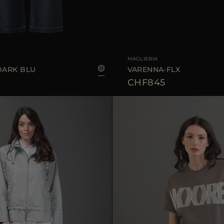
LE
25
28
29
TAGLIA DISPONIBILE
MAGLIERIA
DARK BLU
VARENNA-FLX
CHF845