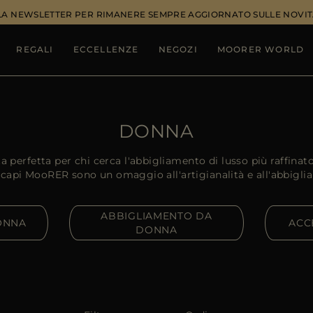
ALLA NEWSLETTER PER RIMANERE SEMPRE AGGIORNATO SULLE NOVIT
REGALI
ECCELLENZE
NEGOZI
MOORER WORLD
DONNA
perfetta per chi cerca l'abbigliamento di lusso più raffinato
tri capi MooRER sono un omaggio all'artigianalità e all'abbigli
ABBIGLIAMENTO DA
ONNA
ACC
DONNA