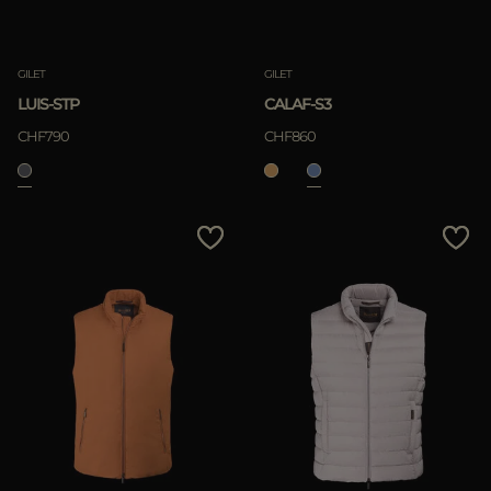
GILET
GILET
LUIS-STP
CALAF-S3
CHF790
CHF860