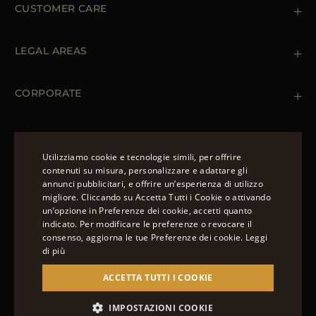
CUSTOMER CARE
Contattaci
+39 (02) 812 609 47
LEGAL AREAS
Ordini e Pagamenti
Spedizioni
Private Policy
Resi & Rimborsi
Cookie Policy
CORPORATE
Terms & Conditions
Boutiques
Newsletter
Accessibility Statement
CAPISPALLA
Piumini Invernali da Uomo
Utilizziamo cookie e tecnologie simili, per offrire
Piumini Invernali da Donna
contenuti su misura, personalizzare e adattare gli
Piumino 100 grammi
annunci pubblicitari, e offrire un’esperienza di utilizzo
SEGUICI
ENGLISH
Piumini Estivi da Donna
migliore. Cliccando su Accetta Tutti i Cookie o attivando
un’opzione in Preferenze dei cookie, accetti quanto
ITALIAN
indicato. Per modificare le preferenze o revocare il
FRENCH
consenso, aggiorna le tue Preferenze dei cookie.
Leggi
di più
GERMAN
© 2022 – MOORER S.P.A – VIA XXV APRILE, 90 37014
ACCETTA TUTTI I COOKIE
CASTELNUOVO DEL GARDA (VR) P.I./C.F.:
CHINESE (SIMPLIFIED)
IT02951700232 ISCR. REG. IMPRESE VR-297581
SPANISH
SITE MANAGED BY THE LEVEL GROUP S.R.L
IMPOSTAZIONI COOKIE