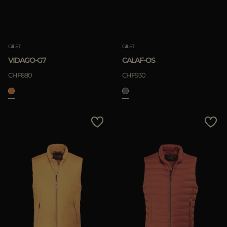
GILET
GILET
VIDAGO-G7
CALAF-OS
CHF880
CHF930