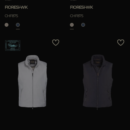
FIORESI-WK
FIORESI-WK
CHF875
CHF875
APPLICA
Rimuovi