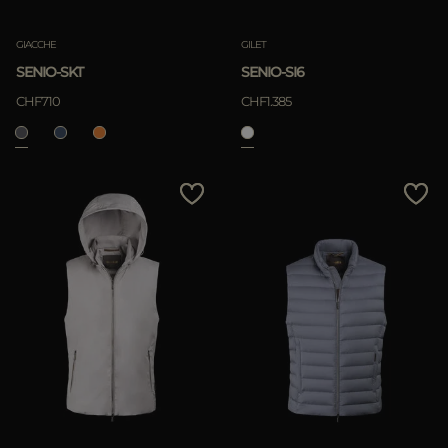
GIACCHE
GILET
SENIO-SKT
SENIO-SI6
CHF710
CHF1.385