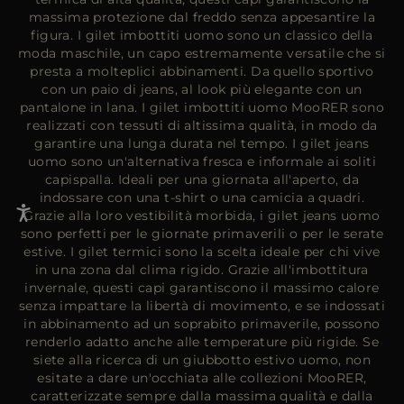
massima protezione dal freddo senza appesantire la
figura. I gilet imbottiti uomo sono un classico della
moda maschile, un capo estremamente versatile che si
presta a molteplici abbinamenti. Da quello sportivo
con un paio di jeans, al look più elegante con un
pantalone in lana. I gilet imbottiti uomo MooRER sono
realizzati con tessuti di altissima qualità, in modo da
garantire una lunga durata nel tempo. I gilet jeans
uomo sono un'alternativa fresca e informale ai soliti
capispalla. Ideali per una giornata all'aperto, da
indossare con una t-shirt o una camicia a quadri.
Grazie alla loro vestibilità morbida, i gilet jeans uomo
sono perfetti per le giornate primaverili o per le serate
estive. I gilet termici sono la scelta ideale per chi vive
in una zona dal clima rigido. Grazie all'imbottitura
invernale, questi capi garantiscono il massimo calore
senza impattare la libertà di movimento, e se indossati
in abbinamento ad un
soprabito primaverile
, possono
renderlo adatto anche alle temperature più rigide. Se
siete alla ricerca di un
giubbotto estivo uomo
, non
esitate a dare un'occhiata alle collezioni MooRER,
caratterizzate sempre dalla massima qualità e dalla