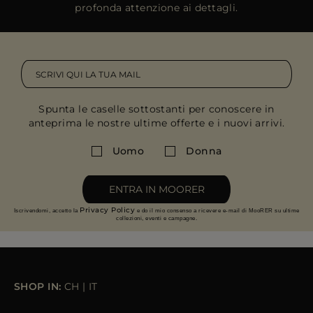
profonda attenzione ai dettagli.
Spunta le caselle sottostanti per conoscere in
anteprima le nostre ultime offerte e i nuovi arrivi.
Uomo
Donna
ENTRA IN MOORER
Privacy Policy
Iscrivendomi, accetto la
e do il mio consenso a ricevere e-mail di MooRER su ultime
collezioni, eventi e campagne.
SHOP IN:
CH
|
IT