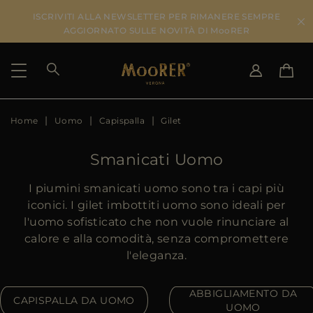
ISCRIVITI ALLA NEWSLETTER PER RIMANERE SEMPRE
AGGIORNATO SULLE NOVITÀ DI MooRER
Home
Uomo
Capispalla
Gilet
PAESE DI SPEDIZIONE
SELEZIONA LA LINGUA
VEDI RISULTATI
IT
EN
Smanicati Uomo
DE
IT
US
I piumini smanicati uomo sono tra i capi più
JP
iconici. I gilet imbottiti uomo sono ideali per
AU
l'uomo sofisticato che non vuole rinunciare al
DK
calore e alla comodità, senza compromettere
FR
l'eleganza.
GB
CA
ABBIGLIAMENTO DA
CAPISPALLA DA UOMO
ES
UOMO