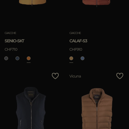
GIACCHE
GIACCHE
SENIO-SKT
CALAF-S3
CHF710
CHF910
Vicuna