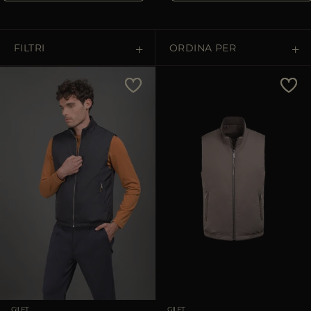
PIÙ PAESI
FILTRI
ORDINA PER
Price Low To High
Price High To Low
Best Sellers
Most Popular
APPLICA
Rimuovi
GILET
GILET