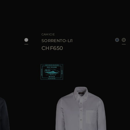
8
50
52
54
58
TAGLIA DISPONIBILE
48
52
CAMICIE
SORRENTO-LI1
CHF650