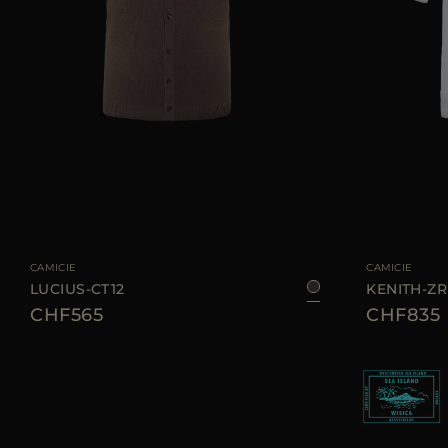
TAGLIA DISPONIBILE
48
50
54
56
TAGLIA DISPONIBI
CAMICIE
CAMICIE
LUCIUS-CT12
KENITH-ZR
CHF565
CHF835