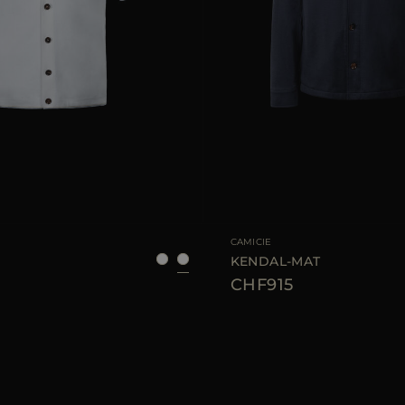
LE
48
50
52
TAGLIA DISPONIBILE
CAMICIE
KENDAL-MAT
CHF915