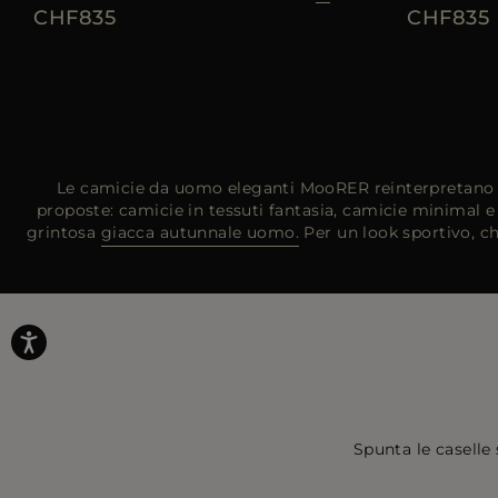
CHF835
CHF835
Le camicie da uomo eleganti MooRER reinterpretano in
proposte: camicie in tessuti fantasia, camicie minimal 
grintosa
giacca autunnale uomo.
Per un look sportivo, ch
Spunta le caselle 