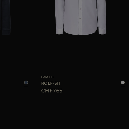
52
TAGLIA DISPONIBILE
48
50
52
54
56
58
CAMICIE
ROLF-SI1
CHF765