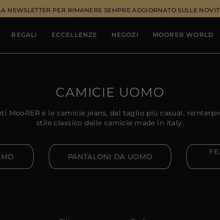
ALLA NEWSLETTER PER RIMANERE SEMPRE AGGIORNATO SULLE NOVIT
REGALI
ECCELLENZE
NEGOZI
MOORER WORLD
CAMICIE UOMO
i MooRER e le camicie jeans, dal taglio più casual, reinterp
stile classico delle camicie made in italy.
FE
OMO
PANTALONI DA UOMO