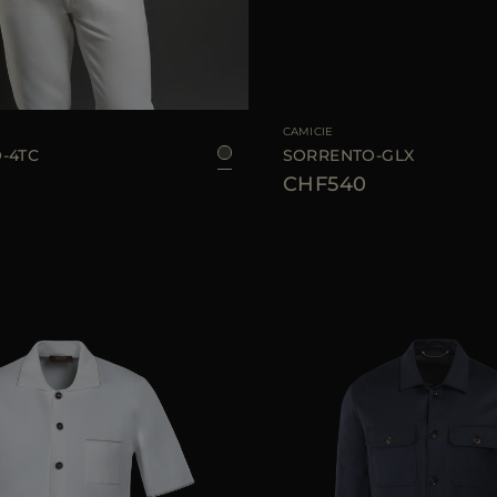
LE
48
50
52
54
TAGLIA DISPONIBILE
4
CAMICIE
-4TC
SORRENTO-GLX
CHF540