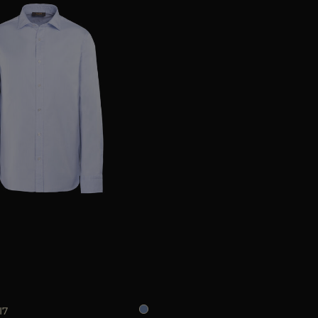
LE
50
52
54
I7