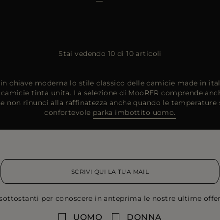
Stai vedendo 10 di 10 articoli
 chiave moderna lo stile classico delle camicie made in ital
e camicie tinta unita. La selezione di MooRER comprende anche
e non rinunci alla raffinatezza anche quando le temperature 
confortevole
parka imbottito uomo.
sottostanti per conoscere in anteprima le nostre ultime offert
UOMO
DONNA