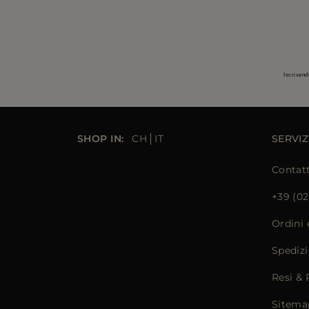
Iscrivend
SHOP IN:
CH
IT
SERVIZ
Contat
+39 (02
Ordini
Spedizi
Resi &
Sitema