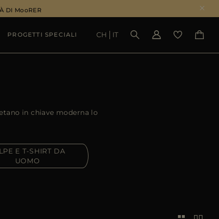
À DI MooRER
CH
IT
PROGETTI SPECIALI
VEDI RISULTATI
retano in chiave moderna lo
LPE E T-SHIRT DA
UOMO