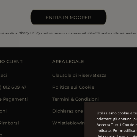
ENTRA IN MOORER
Privacy Policy
omi, accetto la
e do il mio consenso a ricevere e-mail di MooRER su ultime collezioni, eventi e
IO CLIENTI
AREA LEGALE
taci
Clausola di Riservatezza
) 812 609 47
Politica sui Cookie
 e Pagamenti
Termini & Condizioni
oni
Dichiarazione di Accessibilità
Utilizziamo cookie e te
adattare gli annunci pu
 Rimborsi
Whistleblowing
Accetta Tutti i Cookie 
indicato. Per modifica
p
dei cookie.
Leggi di pi