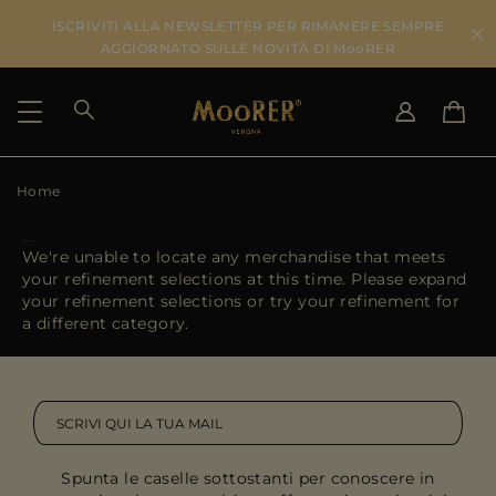
ISCRIVITI ALLA NEWSLETTER PER RIMANERE SEMPRE
AGGIORNATO SULLE NOVITÀ DI MooRER
Home
PAESE DI SPEDIZIONE
SELEZIONA LA LINGUA
VEDI RISULTATI
IT
EN
We're unable to locate any merchandise that meets
DE
IT
your refinement selections at this time. Please expand
US
your refinement selections or try your refinement for
JP
a different category.
AU
DK
FR
GB
CA
Spunta le caselle sottostanti per conoscere in
ES