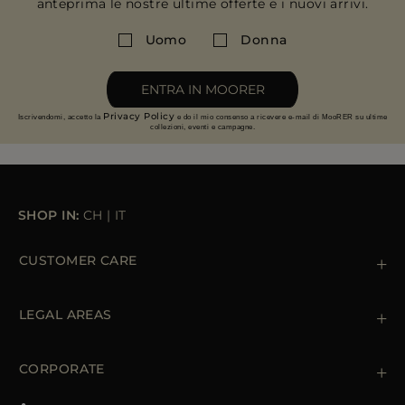
anteprima le nostre ultime offerte e i nuovi arrivi.
PIÙ PAESI
Uomo
Donna
ENTRA IN MOORER
Privacy Policy
Iscrivendomi, accetto la
e do il mio consenso a ricevere e-mail di MooRER su ultime
collezioni, eventi e campagne.
SHOP IN:
CH
|
IT
CUSTOMER CARE
Contattaci
+39 (02) 812 609 47
LEGAL AREAS
Ordini e Pagamenti
Spedizioni
Private Policy
Resi & Rimborsi
Cookie Policy
CORPORATE
Terms & Conditions
Boutiques