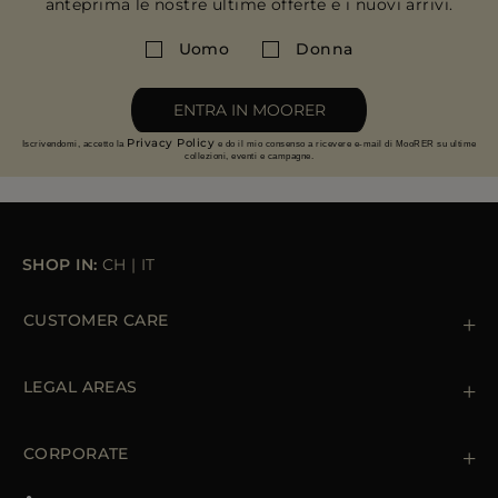
anteprima le nostre ultime offerte e i nuovi arrivi.
PIÙ PAESI
Uomo
Donna
ENTRA IN MOORER
Privacy Policy
Iscrivendomi, accetto la
e do il mio consenso a ricevere e-mail di MooRER su ultime
collezioni, eventi e campagne.
SHOP IN:
CH
|
IT
CUSTOMER CARE
Contattaci
+39 (02) 812 609 47
LEGAL AREAS
Ordini e Pagamenti
Spedizioni
Private Policy
Resi & Rimborsi
Cookie Policy
CORPORATE
Terms & Conditions
Boutiques