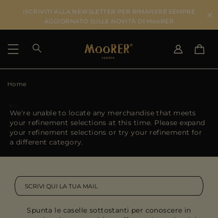
ISCRIVITI ALLA NEWSLETTER PER RIMANERE SEMPRE
AGGIORNATO SULLE NOVITÀ DI MooRER
Home
PAESE DI SPEDIZIONE
SELEZIONA LA LINGUA
VEDI RISULTATI
IT
EN
We're unable to locate any merchandise that meets
DE
IT
your refinement selections at this time. Please expand
US
your refinement selections or try your refinement for
JP
a different category.
AU
DK
FR
GB
CA
Spunta le caselle sottostanti per conoscere in
ES