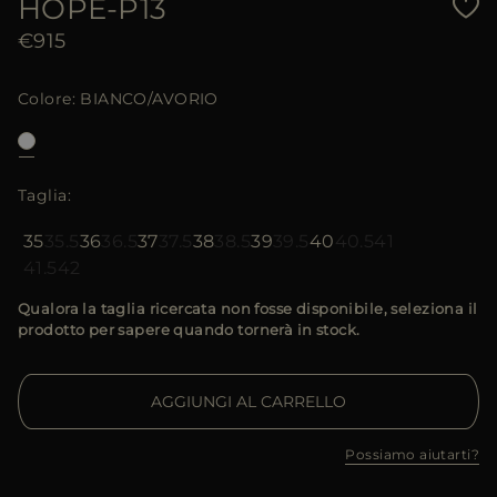
HOPE-P13
€915
Colore
BIANCO/AVORIO
Taglia
35
35.5
36
36.5
37
37.5
38
38.5
39
39.5
40
40.5
41
41.5
42
Qualora la taglia ricercata non fosse disponibile, seleziona il
prodotto per sapere quando tornerà in stock.
AGGIUNGI AL CARRELLO
Possiamo aiutarti?