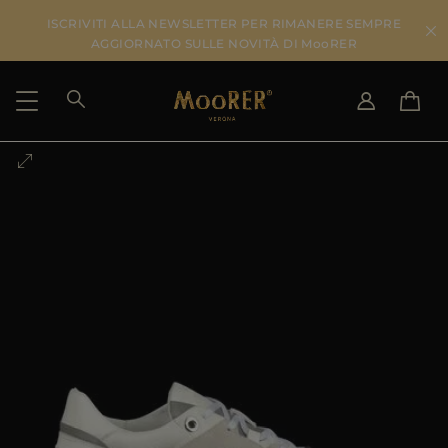
ISCRIVITI ALLA NEWSLETTER PER RIMANERE SEMPRE
AGGIORNATO SULLE NOVITÀ DI MooRER
PAESE DI SPEDIZIONE
SELEZIONA LA LINGUA
VEDI RISULTATI
IT
EN
DE
IT
US
JP
AU
DK
FR
GB
CA
ES