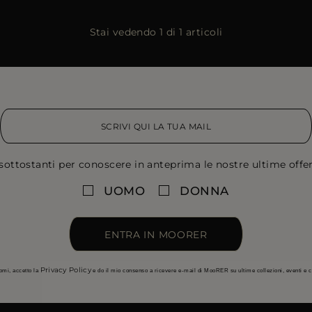
Stai vedendo 1 di 1 articoli
sottostanti per conoscere in anteprima le nostre ultime offert
UOMO
DONNA
ENTRA IN MOORER
Privacy Policy
omi, accetto la
e do il mio consenso a ricevere e-mail di MooRER su ultime collezioni, eventi e