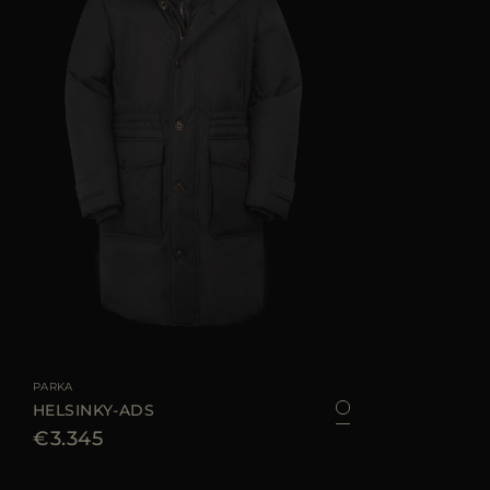
TAGLIA DISPONIBILE
52
54
56
58
PARKA
HELSINKY-ADS
€3.345