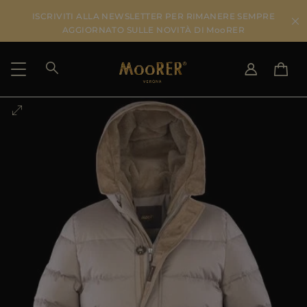
ISCRIVITI ALLA NEWSLETTER PER RIMANERE SEMPRE
AGGIORNATO SULLE NOVITÀ DI MooRER
PAESE DI SPEDIZIONE
SELEZIONA LA LINGUA
VEDI RISULTATI
IT
EN
DE
IT
US
JP
AU
DK
FR
GB
CA
ES