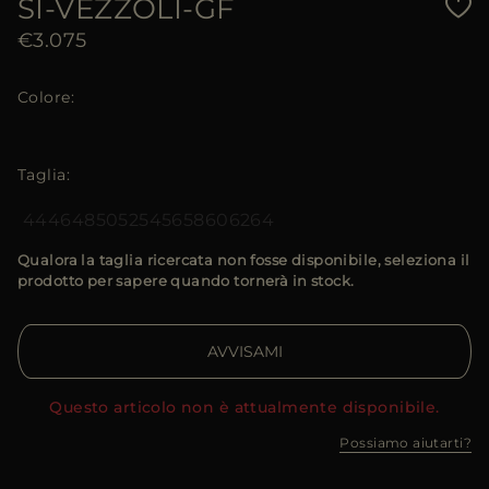
SI-VEZZOLI-GF
€3.075
Colore
Taglia
44
46
48
50
52
54
56
58
60
62
64
Qualora la taglia ricercata non fosse disponibile, seleziona il
prodotto per sapere quando tornerà in stock.
AVVISAMI
Questo articolo non è attualmente disponibile.
Possiamo aiutarti?