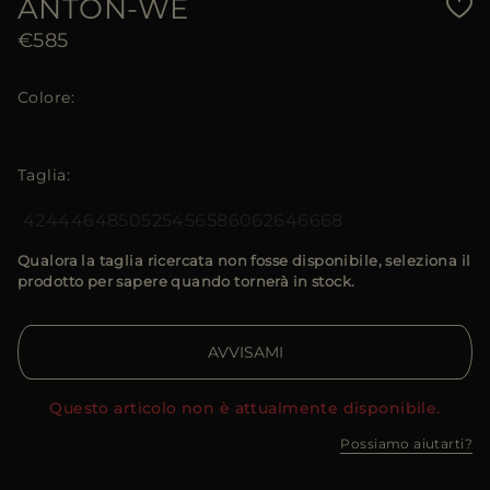
ANTON-WE
€585
Colore
Taglia
42
44
46
48
50
52
54
56
58
60
62
64
66
68
Qualora la taglia ricercata non fosse disponibile, seleziona il
prodotto per sapere quando tornerà in stock.
AVVISAMI
Questo articolo non è attualmente disponibile.
Possiamo aiutarti?