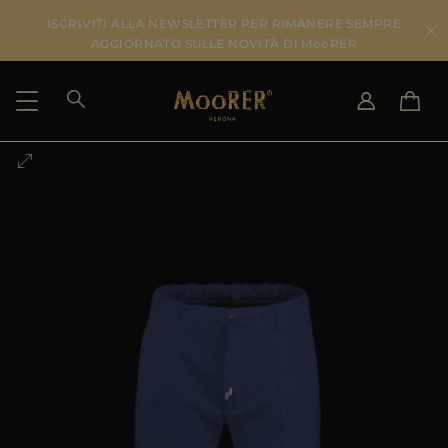
ISCRIVITI ALLA NEWSLETTER PER RIMANERE SEMPRE
AGGIORNATO SULLE NOVITÀ DI MooRER
PAESE DI SPEDIZIONE
SELEZIONA LA LINGUA
VEDI RISULTATI
IT
EN
DE
IT
US
JP
AU
DK
FR
GB
CA
ES