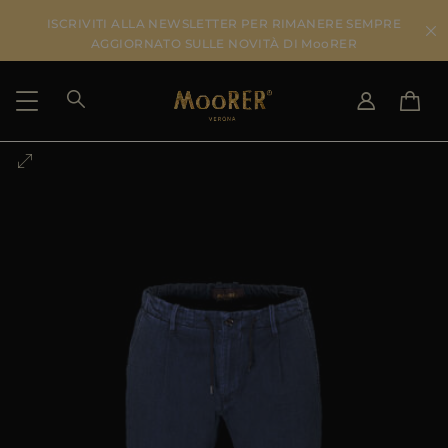
ISCRIVITI ALLA NEWSLETTER PER RIMANERE SEMPRE
AGGIORNATO SULLE NOVITÀ DI MooRER
PAESE DI SPEDIZIONE
SELEZIONA LA LINGUA
VEDI RISULTATI
IT
EN
DE
IT
US
JP
AU
DK
FR
GB
CA
ES