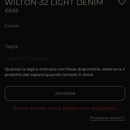
WILTON-32 LIGHT DENIM
€695
Colore
Taglia
46
48
50
52
54
56
58
Qualora la taglia ricercata non fosse disponibile, seleziona il
prodotto per sapere quando tornerà in stock.
AVVISAMI
Questo articolo non è attualmente disponibile.
Possiamo aiutarti?